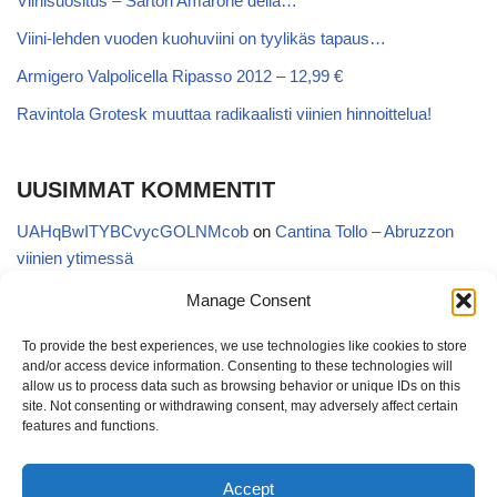
Viinisuositus – Sartori Amarone della…
Viini-lehden vuoden kuohuviini on tyylikäs tapaus…
Armigero Valpolicella Ripasso 2012 – 12,99 €
Ravintola Grotesk muuttaa radikaalisti viinien hinnoittelua!
UUSIMMAT KOMMENTIT
UAHqBwITYBCvycGOLNMcob
on
Cantina Tollo – Abruzzon
viinien ytimessä
EgVGGttRTxKfbqUaWNglb
on
Cantina Tollo – Abruzzon viinien
Manage Consent
ytimessä
To provide the best experiences, we use technologies like cookies to store
Anonymous
on
Kyläviini Riojasta – Ortega Ezquerro Vino de
and/or access device information. Consenting to these technologies will
Tudelilla Crianza 2018 (Alko 14,88 €)
allow us to process data such as browsing behavior or unique IDs on this
site. Not consenting or withdrawing consent, may adversely affect certain
Copatinto
on
Kyläviini Riojasta – Ortega Ezquerro Vino de
features and functions.
Tudelilla Crianza 2018 (Alko 14,88 €)
Accept
Sanna van Herwaarden
on
Kyläviini Riojasta – Ortega Ezquerro