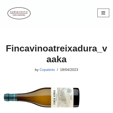
Skip
to
content
Fincavinoatreixadura_v
aaka
by
Copatinto
18/04/2023