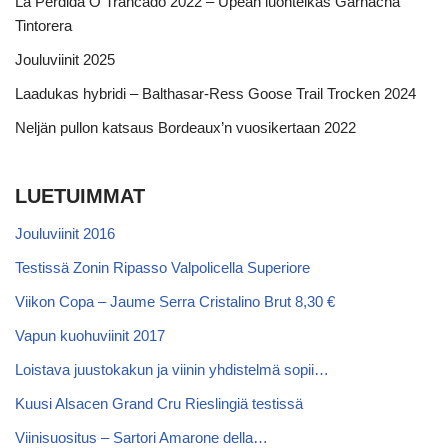
La Perdida O Trancado 2022 – Upean luonteikas Garnacha
Tintorera
Jouluviinit 2025
Laadukas hybridi – Balthasar-Ress Goose Trail Trocken 2024
Neljän pullon katsaus Bordeaux’n vuosikertaan 2022
LUETUIMMAT
Jouluviinit 2016
Testissä Zonin Ripasso Valpolicella Superiore
Viikon Copa – Jaume Serra Cristalino Brut 8,30 €
Vapun kuohuviinit 2017
Loistava juustokakun ja viinin yhdistelmä sopii…
Kuusi Alsacen Grand Cru Rieslingiä testissä
Viinisuositus – Sartori Amarone della…