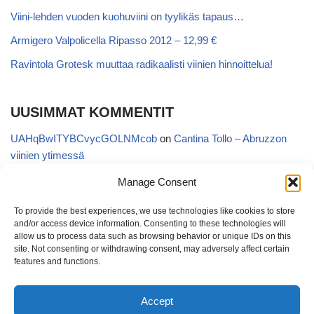
Viini-lehden vuoden kuohuviini on tyylikäs tapaus…
Armigero Valpolicella Ripasso 2012 – 12,99 €
Ravintola Grotesk muuttaa radikaalisti viinien hinnoittelua!
UUSIMMAT KOMMENTIT
UAHqBwITYBCvycGOLNMcob
on
Cantina Tollo – Abruzzon
viinien ytimessä
EgVGGttRTxKfbqUaWNglb
on
Cantina Tollo – Abruzzon viinien
Manage Consent
ytimessä
To provide the best experiences, we use technologies like cookies to store
Anonymous
on
Kyläviini Riojasta – Ortega Ezquerro Vino de
and/or access device information. Consenting to these technologies will
Tudelilla Crianza 2018 (Alko 14,88 €)
allow us to process data such as browsing behavior or unique IDs on this
site. Not consenting or withdrawing consent, may adversely affect certain
Copatinto
on
Kyläviini Riojasta – Ortega Ezquerro Vino de
features and functions.
Tudelilla Crianza 2018 (Alko 14,88 €)
Accept
Sanna van Herwaarden
on
Kyläviini Riojasta – Ortega Ezquerro