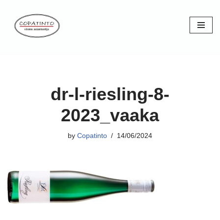
Skip
to
content
dr-l-riesling-8-
2023_vaaka
by
Copatinto
14/06/2024