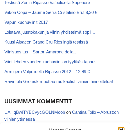
Testissä Zonin Ripasso Valpolicella Superiore
Viikon Copa – Jaume Serra Cristalino Brut 8,30 €
Vapun kuohuviinit 2017
Loistava juustokakun ja viinin yhdistelmä sopii…
Kuusi Alsacen Grand Cru Rieslingiä testissä
Viinisuositus – Sartori Amarone della…
Viini-lehden vuoden kuohuviini on tyylikäs tapaus…
Armigero Valpolicella Ripasso 2012 – 12,99 €
Ravintola Grotesk muuttaa radikaalisti viinien hinnoittelua!
UUSIMMAT KOMMENTIT
UAHqBwITYBCvycGOLNMcob
on
Cantina Tollo – Abruzzon
viinien ytimessä
EgVGGttRTxKfbqUaWNglb
on
Cantina Tollo – Abruzzon viinien