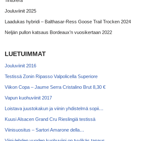
Tintorera
Jouluviinit 2025
Laadukas hybridi – Balthasar-Ress Goose Trail Trocken 2024
Neljän pullon katsaus Bordeaux’n vuosikertaan 2022
LUETUIMMAT
Jouluviinit 2016
Testissä Zonin Ripasso Valpolicella Superiore
Viikon Copa – Jaume Serra Cristalino Brut 8,30 €
Vapun kuohuviinit 2017
Loistava juustokakun ja viinin yhdistelmä sopii…
Kuusi Alsacen Grand Cru Rieslingiä testissä
Viinisuositus – Sartori Amarone della…
Viini-lehden vuoden kuohuviini on tyylikäs tapaus…