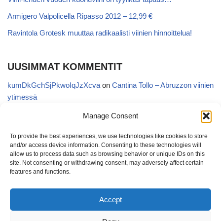
Armigero Valpolicella Ripasso 2012 – 12,99 €
Ravintola Grotesk muuttaa radikaalisti viinien hinnoittelua!
UUSIMMAT KOMMENTIT
kumDkGchSjPkwoIqJzXcva
on
Cantina Tollo – Abruzzon viinien
ytimessä
UAHqBwITYBCvycGOLNMcob
on
Cantina Tollo – Abruzzon
Manage Consent
viinien ytimessä
To provide the best experiences, we use technologies like cookies to store
EgVGGttRTxKfbqUaWNglb
on
Cantina Tollo – Abruzzon viinien
and/or access device information. Consenting to these technologies will
ytimessä
allow us to process data such as browsing behavior or unique IDs on this
site. Not consenting or withdrawing consent, may adversely affect certain
Anonymous
on
Kyläviini Riojasta – Ortega Ezquerro Vino de
features and functions.
Tudelilla Crianza 2018 (Alko 14,88 €)
Accept
Copatinto
on
Kyläviini Riojasta – Ortega Ezquerro Vino de
Tudelilla Crianza 2018 (Alko 14,88 €)