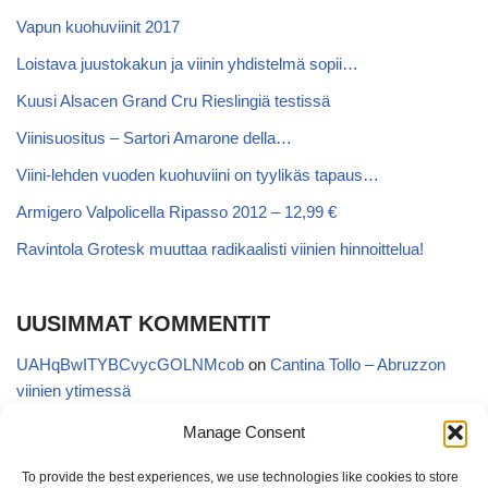
Vapun kuohuviinit 2017
Loistava juustokakun ja viinin yhdistelmä sopii…
Kuusi Alsacen Grand Cru Rieslingiä testissä
Viinisuositus – Sartori Amarone della…
Viini-lehden vuoden kuohuviini on tyylikäs tapaus…
Armigero Valpolicella Ripasso 2012 – 12,99 €
Ravintola Grotesk muuttaa radikaalisti viinien hinnoittelua!
UUSIMMAT KOMMENTIT
UAHqBwITYBCvycGOLNMcob
on
Cantina Tollo – Abruzzon
viinien ytimessä
EgVGGttRTxKfbqUaWNglb
on
Cantina Tollo – Abruzzon viinien
Manage Consent
ytimessä
To provide the best experiences, we use technologies like cookies to store