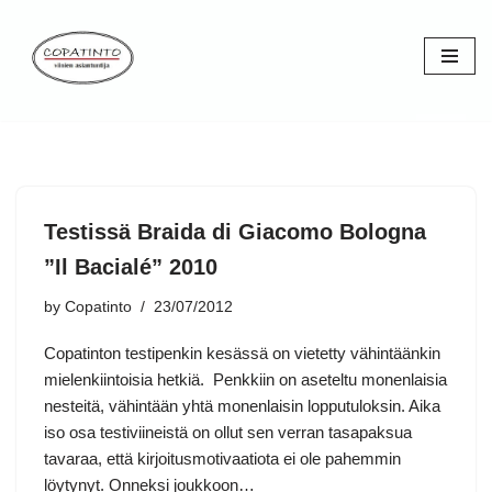
Skip
to
content
Testissä Braida di Giacomo Bologna
”Il Bacialé” 2010
by
Copatinto
23/07/2012
Copatinton testipenkin kesässä on vietetty vähintäänkin
mielenkiintoisia hetkiä. Penkkiin on aseteltu monenlaisia
nesteitä, vähintään yhtä monenlaisin lopputuloksin. Aika
iso osa testiviineistä on ollut sen verran tasapaksua
tavaraa, että kirjoitusmotivaatiota ei ole pahemmin
löytynyt. Onneksi joukkoon…