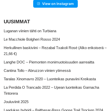
View on Instagram
UUSIMMAT
Luganan viinien tähti on Turbiana
Le Macchiole Bolgheri Rosso 2024
Herkullinen baskiviini – Rezabal Txakoli Rosé (Alko erikoiserä –
21,66 €)
Langhe DOC – Piemonten monimuotoisuuden aarreaitta
Cantina Tollo – Abruzzon viinien ytimessä
Taralas Xinomavro 2020 – Luonteikas punaviini Kreikasta
La Perdida O Trancado 2022 – Upean luonteikas Garnacha
Tintorera
Jouluviinit 2025
Laadukas hybridi – Balthasar-Ress Goose Trail Trocken 2024