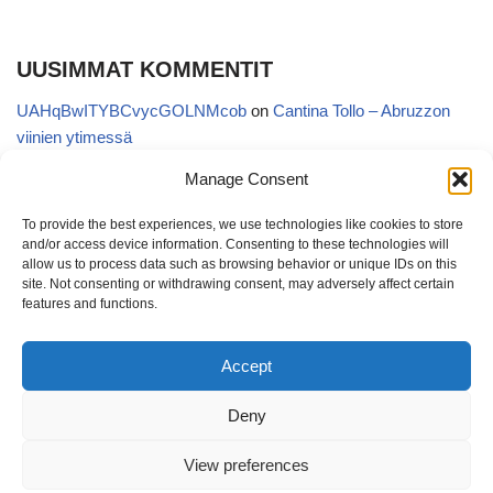
UUSIMMAT KOMMENTIT
UAHqBwITYBCvycGOLNMcob
on
Cantina Tollo – Abruzzon
viinien ytimessä
EgVGGttRTxKfbqUaWNglb
on
Cantina Tollo – Abruzzon viinien
Manage Consent
ytimessä
To provide the best experiences, we use technologies like cookies to store
Anonymous
on
Kyläviini Riojasta – Ortega Ezquerro Vino de
and/or access device information. Consenting to these technologies will
Tudelilla Crianza 2018 (Alko 14,88 €)
allow us to process data such as browsing behavior or unique IDs on this
site. Not consenting or withdrawing consent, may adversely affect certain
Copatinto
on
Kyläviini Riojasta – Ortega Ezquerro Vino de
features and functions.
Tudelilla Crianza 2018 (Alko 14,88 €)
Accept
Sanna van Herwaarden
on
Kyläviini Riojasta – Ortega Ezquerro
Vino de Tudelilla Crianza 2018 (Alko 14,88 €)
Deny
View preferences