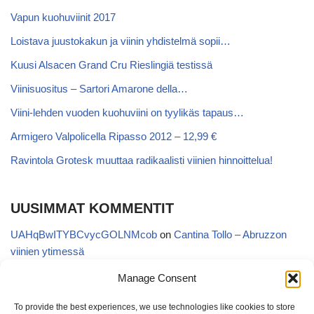
Vapun kuohuviinit 2017
Loistava juustokakun ja viinin yhdistelmä sopii…
Kuusi Alsacen Grand Cru Rieslingiä testissä
Viinisuositus – Sartori Amarone della…
Viini-lehden vuoden kuohuviini on tyylikäs tapaus…
Armigero Valpolicella Ripasso 2012 – 12,99 €
Ravintola Grotesk muuttaa radikaalisti viinien hinnoittelua!
UUSIMMAT KOMMENTIT
UAHqBwITYBCvycGOLNMcob
on
Cantina Tollo – Abruzzon
viinien ytimessä
EgVGGttRTxKfbqUaWNglb
on
Cantina Tollo – Abruzzon viinien
Manage Consent
ytimessä
To provide the best experiences, we use technologies like cookies to store