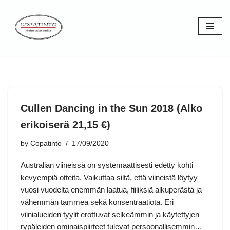
Skip
to
content
Cullen Dancing in the Sun 2018 (Alko
erikoiserä 21,15 €)
by
Copatinto
17/09/2020
Australian viineissä on systemaattisesti edetty kohti
kevyempiä otteita. Vaikuttaa siltä, että viineistä löytyy
vuosi vuodelta enemmän laatua, fiiliksiä alkuperästä ja
vähemmän tammea sekä konsentraatiota. Eri
viinialueiden tyylit erottuvat selkeämmin ja käytettyjen
rypäleiden ominaispiirteet tulevat persoonallisemmin…