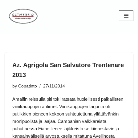
Skip
to
content
Az. Agrigola San Salvatore Trentenare
2013
by
Copatinto
27/11/2014
Amalfin reissulla piti toki ratsata huolellisesti paikallisten
viinikauppojen antimet. Viinikauppojen tarjonta oli
putiikkien pieneen kokoon suhteutettuna yllättävänkin
monipuolista ja laajaa. Campanian valkkareista
puhuttaessa Fiano lienee lajikkeista se kiinnostavin ja
kansainvälisellä arvostuksella mitattuna Avellinosta