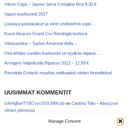
Viikon Copa – Jaume Serra Cristalino Brut 8,30 €
Vapun kuohuviinit 2017
Loistava juustokakun ja viinin yhdistelmä sopii…
Kuusi Alsacen Grand Cru Rieslingiä testissä
Viinisuositus – Sartori Amarone della…
Viini-lehden vuoden kuohuviini on tyylikäs tapaus…
Armigero Valpolicella Ripasso 2012 – 12,99 €
Ravintola Grotesk muuttaa radikaalisti viinien hinnoittelua!
UUSIMMAT KOMMENTIT
UAHqBwITYBCvycGOLNMcob
on
Cantina Tollo – Abruzzon
viinien ytimessä
EgVGGttRTxKfbqUaWNglb
on
Cantina Tollo – Abruzzon viinien
Manage Consent
ytimessä