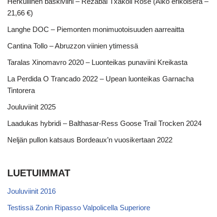
Herkullinen baskiviini – Rezabal Txakoli Rosé (Alko erikoiserä –
21,66 €)
Langhe DOC – Piemonten monimuotoisuuden aarreaitta
Cantina Tollo – Abruzzon viinien ytimessä
Taralas Xinomavro 2020 – Luonteikas punaviini Kreikasta
La Perdida O Trancado 2022 – Upean luonteikas Garnacha
Tintorera
Jouluviinit 2025
Laadukas hybridi – Balthasar-Ress Goose Trail Trocken 2024
Neljän pullon katsaus Bordeaux’n vuosikertaan 2022
LUETUIMMAT
Jouluviinit 2016
Testissä Zonin Ripasso Valpolicella Superiore