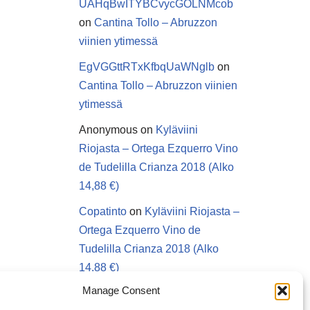
UAHqBwITYBCvycGOLNMcob
on
Cantina Tollo – Abruzzon
viinien ytimessä
EgVGGttRTxKfbqUaWNglb
on
Cantina Tollo – Abruzzon viinien
ytimessä
Anonymous
on
Kyläviini
Riojasta – Ortega Ezquerro Vino
de Tudelilla Crianza 2018 (Alko
14,88 €)
Copatinto
on
Kyläviini Riojasta –
Ortega Ezquerro Vino de
Tudelilla Crianza 2018 (Alko
14,88 €)
Manage Consent
Sanna van Herwaarden
on