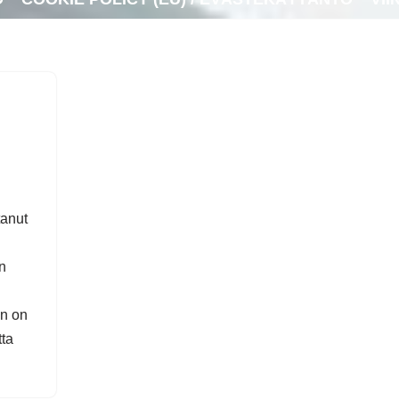
tanut
n
on on
tta