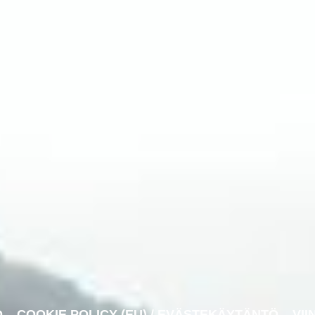
O
COOKIE POLICY (EU) / EVÄSTEKÄYTÄNTÖ
VII