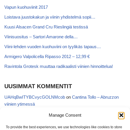
Vapun kuohuviinit 2017
Loistava juustokakun ja viinin yhdistelmä sopii…
Kuusi Alsacen Grand Cru Rieslingiä testissä
Viinisuositus – Sartori Amarone della…
Viini-lehden vuoden kuohuviini on tyylikäs tapaus…
Armigero Valpolicella Ripasso 2012 – 12,99 €
Ravintola Grotesk muuttaa radikaalisti viinien hinnoittelua!
UUSIMMAT KOMMENTIT
UAHqBwITYBCvycGOLNMcob
on
Cantina Tollo – Abruzzon
viinien ytimessä
EgVGGttRTxKfbqUaWNglb
on
Cantina Tollo – Abruzzon viinien
Manage Consent
ytimessä
To provide the best experiences, we use technologies like cookies to store