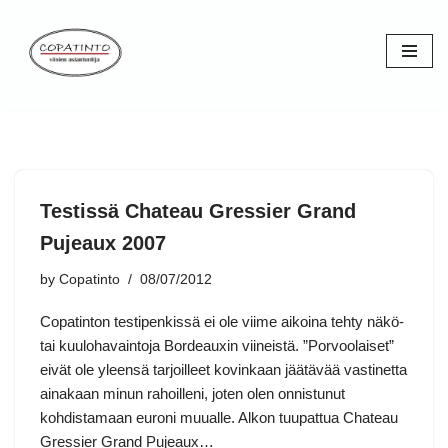
Skip
to
content
Testissä Chateau Gressier Grand
Pujeaux 2007
by
Copatinto
08/07/2012
Copatinton testipenkissä ei ole viime aikoina tehty näkö-
tai kuulohavaintoja Bordeauxin viineistä. ”Porvoolaiset”
eivät ole yleensä tarjoilleet kovinkaan jäätävää vastinetta
ainakaan minun rahoilleni, joten olen onnistunut
kohdistamaan euroni muualle. Alkon tuupattua Chateau
Gressier Grand Pujeaux…