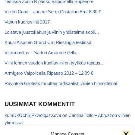
Testissä Zonin Ripasso Valpolicella Superiore
Viikon Copa – Jaume Serra Cristalino Brut 8,30 €
Vapun kuohuviinit 2017
Loistava juustokakun ja viinin yhdistelmä sopii…
Kuusi Alsacen Grand Cru Rieslingiä testissä
Viinisuositus – Sartori Amarone della…
Viini-lehden vuoden kuohuviini on tyylikäs tapaus…
Armigero Valpolicella Ripasso 2012 – 12,99 €
Ravintola Grotesk muuttaa radikaalisti viinien hinnoittelua!
UUSIMMAT KOMMENTIT
kumDkGchSjPkwoIqJzXcva
on
Cantina Tollo – Abruzzon viinien
ytimessä
UAHqBwITYBCvycGOLNMcob
on
Cantina Tollo – Abruzzon
Manage Consent