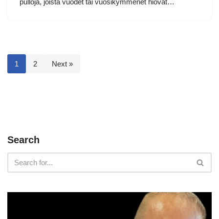
pulloja, joista vuodet tai vuosikymmenet hiovat…
1
2
Next »
Search