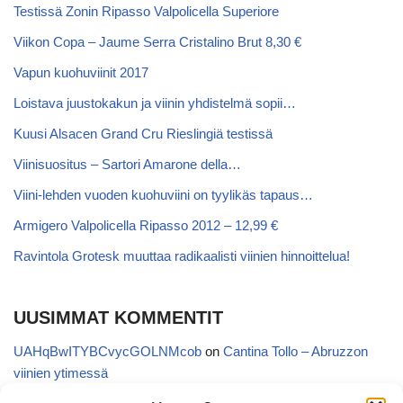
Testissä Zonin Ripasso Valpolicella Superiore
Viikon Copa – Jaume Serra Cristalino Brut 8,30 €
Vapun kuohuviinit 2017
Loistava juustokakun ja viinin yhdistelmä sopii…
Kuusi Alsacen Grand Cru Rieslingiä testissä
Viinisuositus – Sartori Amarone della…
Viini-lehden vuoden kuohuviini on tyylikäs tapaus…
Armigero Valpolicella Ripasso 2012 – 12,99 €
Ravintola Grotesk muuttaa radikaalisti viinien hinnoittelua!
UUSIMMAT KOMMENTIT
UAHqBwITYBCvycGOLNMcob
on
Cantina Tollo – Abruzzon
viinien ytimessä