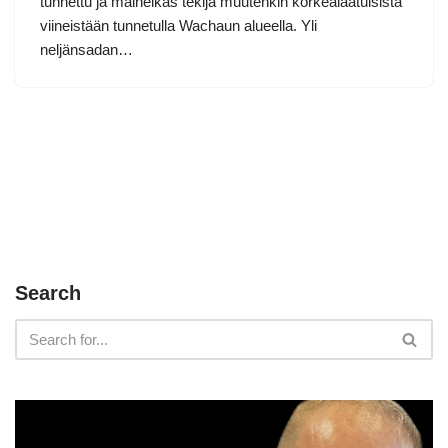
tunnettu ja maineikas tekijä muutenkin korkealaatuisista
viineistään tunnetulla Wachaun alueella. Yli
neljänsadan…
Search