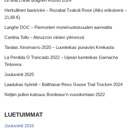
Le Macchiole Bolgheri Rosso 2024
Herkullinen baskiviini – Rezabal Txakoli Rosé (Alko erikoiserä –
21,66 €)
Langhe DOC – Piemonten monimuotoisuuden aarreaitta
Cantina Tollo – Abruzzon viinien ytimessä
Taralas Xinomavro 2020 – Luonteikas punaviini Kreikasta
La Perdida O Trancado 2022 – Upean luonteikas Garnacha
Tintorera
Jouluviinit 2025
Laadukas hybridi – Balthasar-Ress Goose Trail Trocken 2024
Neljän pullon katsaus Bordeaux’n vuosikertaan 2022
LUETUIMMAT
Jouluviinit 2016