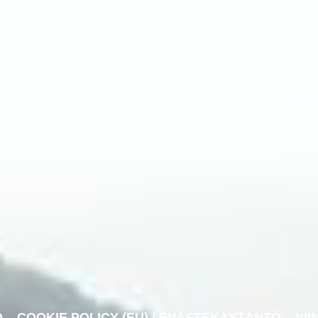
O
COOKIE POLICY (EU) / EVÄSTEKÄYTÄNTÖ
VII