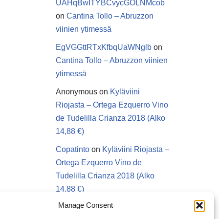
UAHqBwITYBCvycGOLNMcob
on
Cantina Tollo – Abruzzon
viinien ytimessä
EgVGGttRTxKfbqUaWNglb
on
Cantina Tollo – Abruzzon viinien
ytimessä
Anonymous
on
Kyläviini
Riojasta – Ortega Ezquerro Vino
de Tudelilla Crianza 2018 (Alko
14,88 €)
Copatinto
on
Kyläviini Riojasta –
Ortega Ezquerro Vino de
Tudelilla Crianza 2018 (Alko
14,88 €)
Manage Consent
Sanna van Herwaarden
on