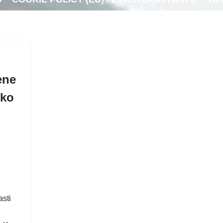
ene
lko
asti