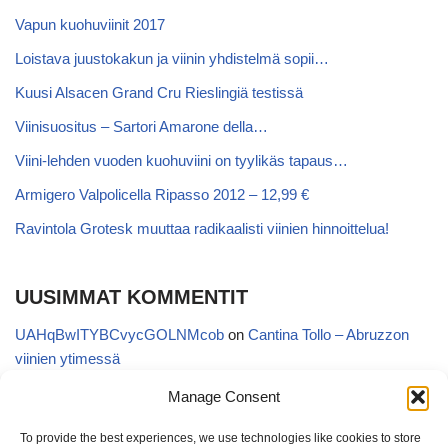
Vapun kuohuviinit 2017
Loistava juustokakun ja viinin yhdistelmä sopii…
Kuusi Alsacen Grand Cru Rieslingiä testissä
Viinisuositus – Sartori Amarone della…
Viini-lehden vuoden kuohuviini on tyylikäs tapaus…
Armigero Valpolicella Ripasso 2012 – 12,99 €
Ravintola Grotesk muuttaa radikaalisti viinien hinnoittelua!
UUSIMMAT KOMMENTIT
UAHqBwITYBCvycGOLNMcob
on
Cantina Tollo – Abruzzon
viinien ytimessä
EgVGGttRTxKfbqUaWNglb
on
Cantina Tollo – Abruzzon viinien
Manage Consent
ytimessä
To provide the best experiences, we use technologies like cookies to store