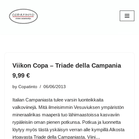
Skip
to
content
Viikon Copa – Triade della Campania
9,99 €
by
Copatinto
06/06/2013
Italian Campaniasta tulee varsin luonteikkaita
valkoviinejä. Mitä ilmeisimmin Vesuviuksen ympäristön
mineraalirikas maaperä tuo lähimaastoissa kasvaviin
rypäleisiin oman pienen potkunsa. Potkua ja luonnetta
löytyy myös tästä yskäisyn verran alle kympillä Alkosta
irtoavasta Triade della Campaniasta. Viini…