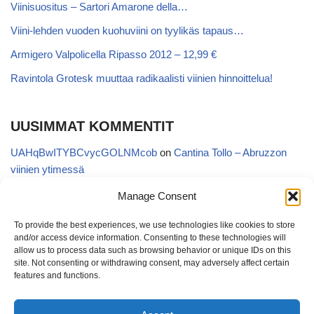
Viinisuositus – Sartori Amarone della…
Viini-lehden vuoden kuohuviini on tyylikäs tapaus…
Armigero Valpolicella Ripasso 2012 – 12,99 €
Ravintola Grotesk muuttaa radikaalisti viinien hinnoittelua!
UUSIMMAT KOMMENTIT
UAHqBwITYBCvycGOLNMcob
on
Cantina Tollo – Abruzzon
viinien ytimessä
EgVGGttRTxKfbqUaWNglb
on
Cantina Tollo – Abruzzon viinien
Manage Consent
ytimessä
To provide the best experiences, we use technologies like cookies to store
Anonymous
on
Kyläviini Riojasta – Ortega Ezquerro Vino de
and/or access device information. Consenting to these technologies will
Tudelilla Crianza 2018 (Alko 14,88 €)
allow us to process data such as browsing behavior or unique IDs on this
site. Not consenting or withdrawing consent, may adversely affect certain
Copatinto
on
Kyläviini Riojasta – Ortega Ezquerro Vino de
features and functions.
Tudelilla Crianza 2018 (Alko 14,88 €)