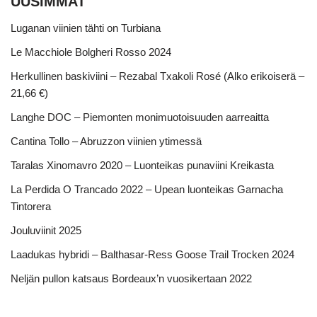
UUSIMMAT
Luganan viinien tähti on Turbiana
Le Macchiole Bolgheri Rosso 2024
Herkullinen baskiviini – Rezabal Txakoli Rosé (Alko erikoiserä –
21,66 €)
Langhe DOC – Piemonten monimuotoisuuden aarreaitta
Cantina Tollo – Abruzzon viinien ytimessä
Taralas Xinomavro 2020 – Luonteikas punaviini Kreikasta
La Perdida O Trancado 2022 – Upean luonteikas Garnacha
Tintorera
Jouluviinit 2025
Laadukas hybridi – Balthasar-Ress Goose Trail Trocken 2024
Neljän pullon katsaus Bordeaux’n vuosikertaan 2022