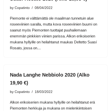
by
Copatinto
08/04/2022
Piemonte ei välttämättä ole maailman tunnetuin alue
roseeviinien saralla, mutta kova roseeviinien buumi on
saanut myös Piemonten tuottajat puuhailemaan
enemmän pinkkien viinien parissa. Alkon erikoiserien
mukana hyllyille on heilahtanut maukas Deltetto Suasí
Rosato, jossa on…
Nada Langhe Nebbiolo 2020 (Alko
19,90 €)
by
Copatinto
18/03/2022
Alkon erikoiserien mukana hyllyille on heilahtanut erä
Piemonten herkkuja ja mukana on mielenkiintoisen