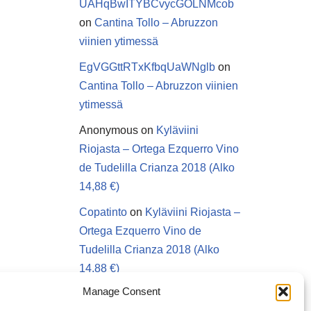
UAHqBwITYBCvycGOLNMcob
on
Cantina Tollo – Abruzzon
viinien ytimessä
EgVGGttRTxKfbqUaWNglb
on
Cantina Tollo – Abruzzon viinien
ytimessä
Anonymous
on
Kyläviini
Riojasta – Ortega Ezquerro Vino
de Tudelilla Crianza 2018 (Alko
14,88 €)
Copatinto
on
Kyläviini Riojasta –
Ortega Ezquerro Vino de
Tudelilla Crianza 2018 (Alko
14,88 €)
Manage Consent
Sanna van Herwaarden
on