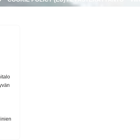
italo
hyvän
inien