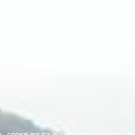
O
COOKIE POLICY (EU) / EVÄSTEKÄYTÄNTÖ
VII