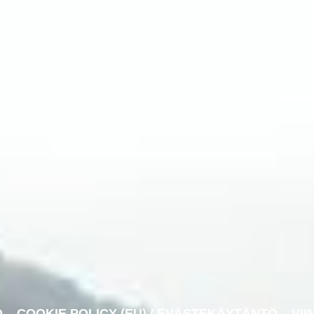
O
COOKIE POLICY (EU) / EVÄSTEKÄYTÄNTÖ
VII