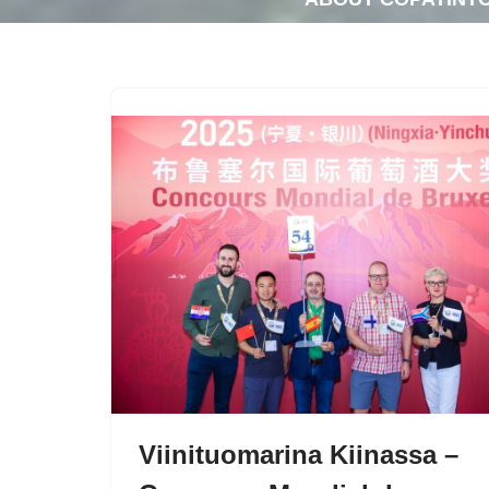
Viinituomarina Kiinassa –