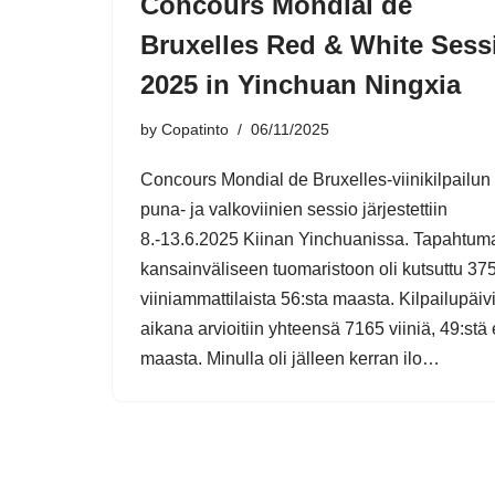
Concours Mondial de
Bruxelles Red & White Sess
2025 in Yinchuan Ningxia
by
Copatinto
06/11/2025
Concours Mondial de Bruxelles-viinikilpailun
puna- ja valkoviinien sessio järjestettiin
8.-13.6.2025 Kiinan Yinchuanissa. Tapahtum
kansainväliseen tuomaristoon oli kutsuttu 37
viiniammattilaista 56:sta maasta. Kilpailupäiv
aikana arvioitiin yhteensä 7165 viiniä, 49:stä 
maasta. Minulla oli jälleen kerran ilo…