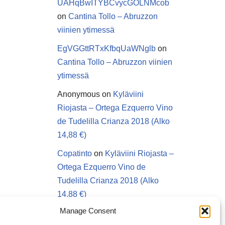
UAHqBwITYBCvycGOLNMcob
on
Cantina Tollo – Abruzzon
viinien ytimessä
EgVGGttRTxKfbqUaWNglb
on
Cantina Tollo – Abruzzon viinien
ytimessä
Anonymous
on
Kyläviini
Riojasta – Ortega Ezquerro Vino
de Tudelilla Crianza 2018 (Alko
14,88 €)
Copatinto
on
Kyläviini Riojasta –
Ortega Ezquerro Vino de
Tudelilla Crianza 2018 (Alko
14,88 €)
Manage Consent
Sanna van Herwaarden
on