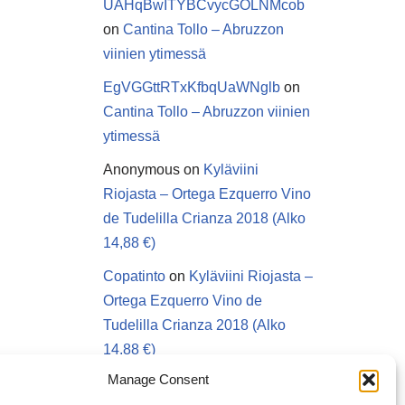
UAHqBwITYBCvycGOLNMcob
on
Cantina Tollo – Abruzzon
viinien ytimessä
EgVGGttRTxKfbqUaWNglb
on
Cantina Tollo – Abruzzon viinien
ytimessä
Anonymous
on
Kyläviini
Riojasta – Ortega Ezquerro Vino
de Tudelilla Crianza 2018 (Alko
14,88 €)
Copatinto
on
Kyläviini Riojasta –
Ortega Ezquerro Vino de
Tudelilla Crianza 2018 (Alko
14,88 €)
Manage Consent
Sanna van Herwaarden
on