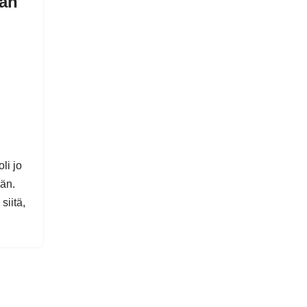
an
li jo
ään.
siitä,