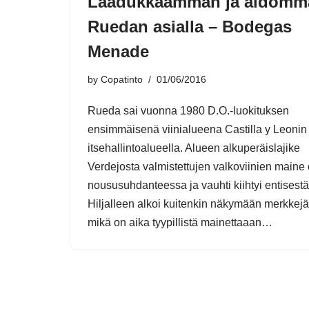
Laadukkaamman ja aidomm
Ruedan asialla – Bodegas
Menade
by
Copatinto
01/06/2016
Rueda sai vuonna 1980 D.O.-luokituksen
ensimmäisenä viinialueena Castilla y Leonin
itsehallintoalueella. Alueen alkuperäislajike
Verdejosta valmistettujen valkoviinien maine o
noususuhdanteessa ja vauhti kiihtyi entisest
Hiljalleen alkoi kuitenkin näkymään merkkejä 
mikä on aika tyypillistä mainettaaan…