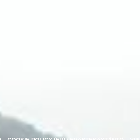
O
COOKIE POLICY (EU) / EVÄSTEKÄYTÄNTÖ
VII