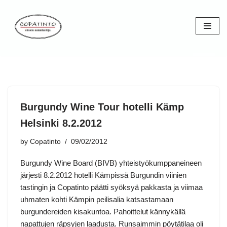
Skip
to
content
Burgundy Wine Tour hotelli Kämp
Helsinki 8.2.2012
by
Copatinto
09/02/2012
Burgundy Wine Board (BIVB) yhteistyökumppaneineen
järjesti 8.2.2012 hotelli Kämpissä Burgundin viinien
tastingin ja Copatinto päätti syöksyä pakkasta ja viimaa
uhmaten kohti Kämpin peilisalia katsastamaan
burgundereiden kisakuntoa. Pahoittelut kännykällä
napattujen räpsyjen laadusta. Runsaimmin pöytätilaa oli