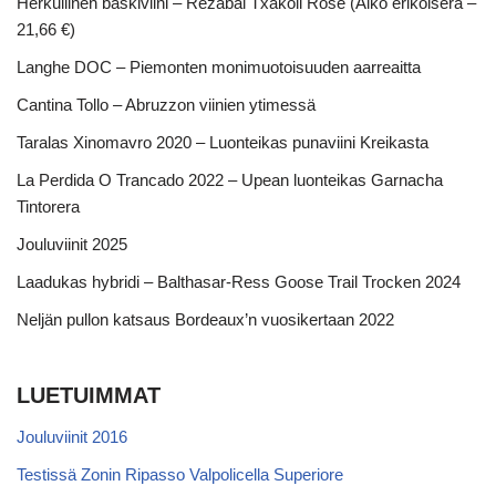
Herkullinen baskiviini – Rezabal Txakoli Rosé (Alko erikoiserä –
21,66 €)
Langhe DOC – Piemonten monimuotoisuuden aarreaitta
Cantina Tollo – Abruzzon viinien ytimessä
Taralas Xinomavro 2020 – Luonteikas punaviini Kreikasta
La Perdida O Trancado 2022 – Upean luonteikas Garnacha
Tintorera
Jouluviinit 2025
Laadukas hybridi – Balthasar-Ress Goose Trail Trocken 2024
Neljän pullon katsaus Bordeaux’n vuosikertaan 2022
LUETUIMMAT
Jouluviinit 2016
Testissä Zonin Ripasso Valpolicella Superiore