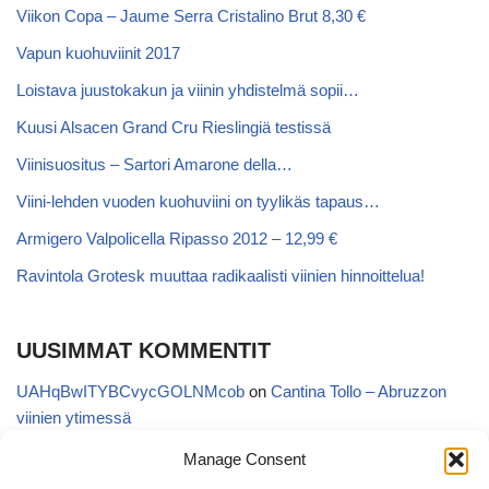
Viikon Copa – Jaume Serra Cristalino Brut 8,30 €
Vapun kuohuviinit 2017
Loistava juustokakun ja viinin yhdistelmä sopii…
Kuusi Alsacen Grand Cru Rieslingiä testissä
Viinisuositus – Sartori Amarone della…
Viini-lehden vuoden kuohuviini on tyylikäs tapaus…
Armigero Valpolicella Ripasso 2012 – 12,99 €
Ravintola Grotesk muuttaa radikaalisti viinien hinnoittelua!
UUSIMMAT KOMMENTIT
UAHqBwITYBCvycGOLNMcob
on
Cantina Tollo – Abruzzon
viinien ytimessä
EgVGGttRTxKfbqUaWNglb
on
Cantina Tollo – Abruzzon viinien
Manage Consent
ytimessä