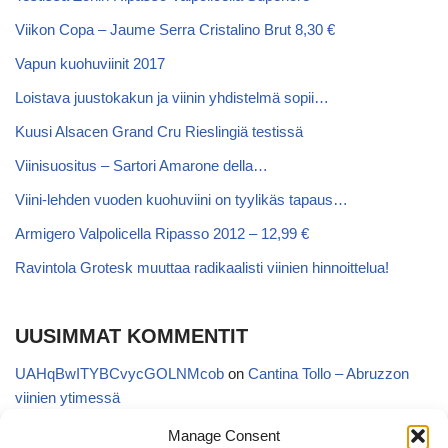
Viikon Copa – Jaume Serra Cristalino Brut 8,30 €
Vapun kuohuviinit 2017
Loistava juustokakun ja viinin yhdistelmä sopii…
Kuusi Alsacen Grand Cru Rieslingiä testissä
Viinisuositus – Sartori Amarone della…
Viini-lehden vuoden kuohuviini on tyylikäs tapaus…
Armigero Valpolicella Ripasso 2012 – 12,99 €
Ravintola Grotesk muuttaa radikaalisti viinien hinnoittelua!
UUSIMMAT KOMMENTIT
UAHqBwITYBCvycGOLNMcob
on
Cantina Tollo – Abruzzon
viinien ytimessä
EgVGGttRTxKfbqUaWNglb
on
Cantina Tollo – Abruzzon viinien
Manage Consent