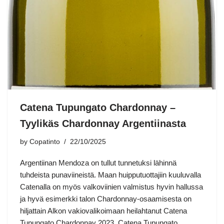
Catena Tupungato Chardonnay –
Tyylikäs Chardonnay Argentiinasta
by
Copatinto
22/10/2025
Argentiinan Mendoza on tullut tunnetuksi lähinnä
tuhdeista punaviineistä. Maan huipputuottajiin kuuluvalla
Catenalla on myös valkoviinien valmistus hyvin hallussa
ja hyvä esimerkki talon Chardonnay-osaamisesta on
hiljattain Alkon vakiovalikoimaan heilahtanut Catena
Tupungato Chardonnay 2023. Catena Tupungato