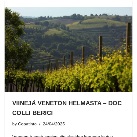
VIINEJÄ VENETON HELMASTA – DOC
COLLI BERICI
by
Copatinto
24/04/2025
Veneton tunnetuimpien viinialueiden lomasta löytyy