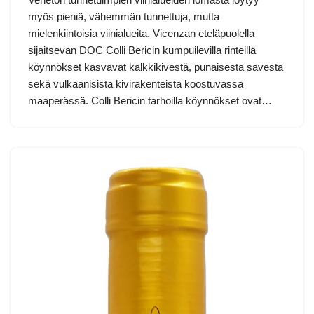
myös pieniä, vähemmän tunnettuja, mutta
mielenkiintoisia viinialueita. Vicenzan eteläpuolella
sijaitsevan DOC Colli Bericin kumpuilevilla rinteillä
köynnökset kasvavat kalkkikivestä, punaisesta savesta
sekä vulkaanisista kivirakenteista koostuvassa
maaperässä. Colli Bericin tarhoilla köynnökset ovat…