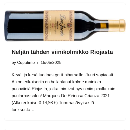
Neljän tähden viinikolmikko Riojasta
by
Copatinto
15/05/2025
Kevät ja kesä tuo taas grillit pihamaille. Juuri sopivasti
Alkon erikoiseriin on heilahtanut kolme mainiota
punaviiniä Riojasta, jotka toimivat hyvin niin pihalla kuin
puutarhassakin! Marques De Reinosa Crianza 2021
(Alko erikoiserä 14,98 €) Tummasävyisestä
tuoksusta…