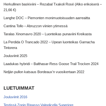
Herkullinen baskiviini – Rezabal Txakoli Rosé (Alko erikoiserä –
21,66 €)
Langhe DOC – Piemonten monimuotoisuuden aarreaitta
Cantina Tollo – Abruzzon viinien ytimessä
Taralas Xinomavro 2020 – Luonteikas punaviini Kreikasta
La Perdida O Trancado 2022 – Upean luonteikas Garnacha
Tintorera
Jouluviinit 2025
Laadukas hybridi – Balthasar-Ress Goose Trail Trocken 2024
Neljän pullon katsaus Bordeaux’n vuosikertaan 2022
LUETUIMMAT
Jouluviinit 2016
Testissä Zonin Ripasso Valpolicella Superiore