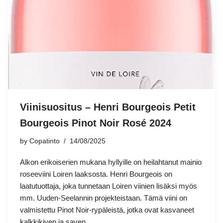
Viinisuositus – Henri Bourgeois Petit
Bourgeois Pinot Noir Rosé 2024
by
Copatinto
14/08/2025
Alkon erikoiserien mukana hyllyille on heilahtanut mainio
roseeviini Loiren laaksosta. Henri Bourgeois on
laatutuottaja, joka tunnetaan Loiren viinien lisäksi myös
mm. Uuden-Seelannin projekteistaan. Tämä viini on
valmistettu Pinot Noir-rypäleistä, jotka ovat kasvaneet
kalkkikiven ja saven…