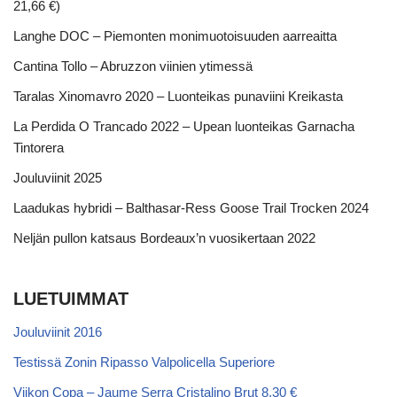
21,66 €)
Langhe DOC – Piemonten monimuotoisuuden aarreaitta
Cantina Tollo – Abruzzon viinien ytimessä
Taralas Xinomavro 2020 – Luonteikas punaviini Kreikasta
La Perdida O Trancado 2022 – Upean luonteikas Garnacha
Tintorera
Jouluviinit 2025
Laadukas hybridi – Balthasar-Ress Goose Trail Trocken 2024
Neljän pullon katsaus Bordeaux’n vuosikertaan 2022
LUETUIMMAT
Jouluviinit 2016
Testissä Zonin Ripasso Valpolicella Superiore
Viikon Copa – Jaume Serra Cristalino Brut 8,30 €