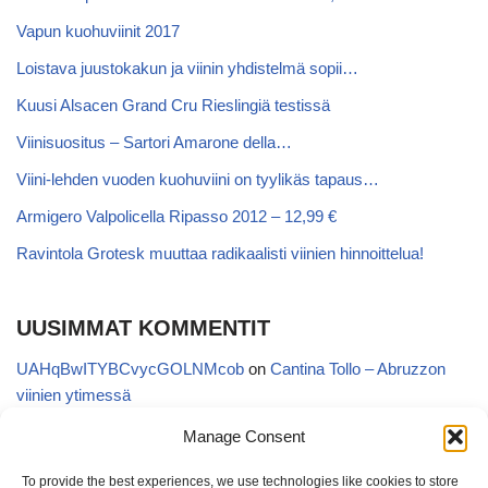
Vapun kuohuviinit 2017
Loistava juustokakun ja viinin yhdistelmä sopii…
Kuusi Alsacen Grand Cru Rieslingiä testissä
Viinisuositus – Sartori Amarone della…
Viini-lehden vuoden kuohuviini on tyylikäs tapaus…
Armigero Valpolicella Ripasso 2012 – 12,99 €
Ravintola Grotesk muuttaa radikaalisti viinien hinnoittelua!
UUSIMMAT KOMMENTIT
UAHqBwITYBCvycGOLNMcob
on
Cantina Tollo – Abruzzon
viinien ytimessä
EgVGGttRTxKfbqUaWNglb
on
Cantina Tollo – Abruzzon viinien
Manage Consent
ytimessä
To provide the best experiences, we use technologies like cookies to store