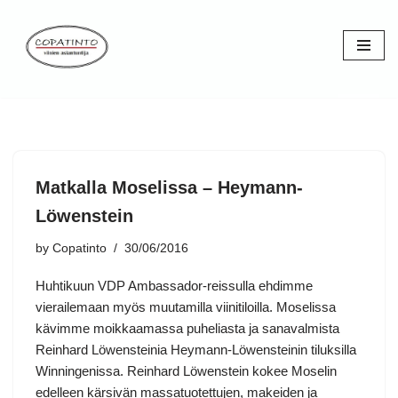
Skip
to
content
Matkalla Moselissa – Heymann-
Löwenstein
by
Copatinto
30/06/2016
Huhtikuun VDP Ambassador-reissulla ehdimme
vierailemaan myös muutamilla viinitiloilla. Moselissa
kävimme moikkaamassa puheliasta ja sanavalmista
Reinhard Löwensteinia Heymann-Löwensteinin tiluksilla
Winningenissa. Reinhard Löwenstein kokee Moselin
edelleen kärsivän massatuotettujen, makeiden ja