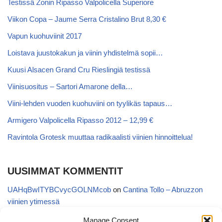
Testissä Zonin Ripasso Valpolicella Superiore
Viikon Copa – Jaume Serra Cristalino Brut 8,30 €
Vapun kuohuviinit 2017
Loistava juustokakun ja viinin yhdistelmä sopii…
Kuusi Alsacen Grand Cru Rieslingiä testissä
Viinisuositus – Sartori Amarone della…
Viini-lehden vuoden kuohuviini on tyylikäs tapaus…
Armigero Valpolicella Ripasso 2012 – 12,99 €
Ravintola Grotesk muuttaa radikaalisti viinien hinnoittelua!
UUSIMMAT KOMMENTIT
UAHqBwITYBCvycGOLNMcob
on
Cantina Tollo – Abruzzon
viinien ytimessä
EgVGGttRTxKfbqUaWNglb
on
Cantina Tollo – Abruzzon viinien
Manage Consent