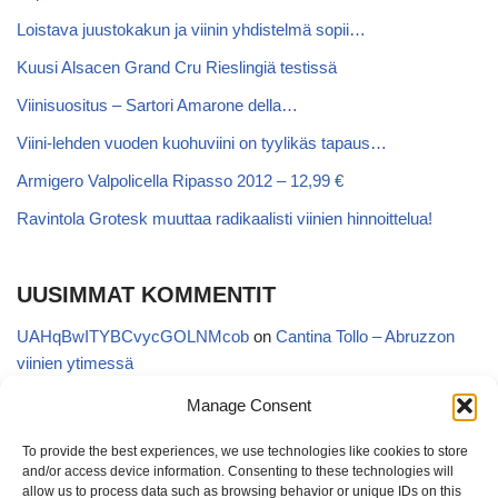
Loistava juustokakun ja viinin yhdistelmä sopii…
Kuusi Alsacen Grand Cru Rieslingiä testissä
Viinisuositus – Sartori Amarone della…
Viini-lehden vuoden kuohuviini on tyylikäs tapaus…
Armigero Valpolicella Ripasso 2012 – 12,99 €
Ravintola Grotesk muuttaa radikaalisti viinien hinnoittelua!
UUSIMMAT KOMMENTIT
UAHqBwITYBCvycGOLNMcob
on
Cantina Tollo – Abruzzon
viinien ytimessä
EgVGGttRTxKfbqUaWNglb
on
Cantina Tollo – Abruzzon viinien
Manage Consent
ytimessä
To provide the best experiences, we use technologies like cookies to store
Anonymous
on
Kyläviini Riojasta – Ortega Ezquerro Vino de
and/or access device information. Consenting to these technologies will
Tudelilla Crianza 2018 (Alko 14,88 €)
allow us to process data such as browsing behavior or unique IDs on this