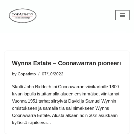
Skip
to
content
Wynns Estate – Coonawarran pioneeri
by
Copatinto
07/10/2022
Skotti John Riddoch toi Coonawarran viinikartoille 1800-
luvun lopulla istuttamalla alueen ensimmäiset viinitarhat.
Vuonna 1951 tarhat siirtyivät David ja Samuel Wynnin
omistukseen ja samalla tila sai nimekseen Wynns
Coonawarra Estate. Alusta alkaen noin 30:n asukkaan
kylässä sijaitseva…