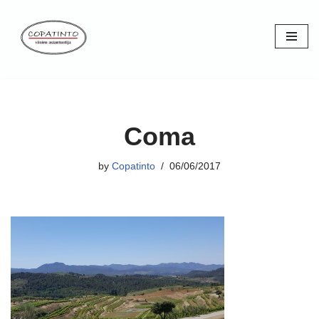
Skip
to
content
Coma
by
Copatinto
06/06/2017