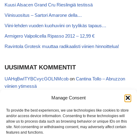
Kuusi Alsacen Grand Cru Rieslingiä testissä
Viinisuositus – Sartori Amarone della…
Viini-lehden vuoden kuohuviini on tyylikäs tapaus…
Armigero Valpolicella Ripasso 2012 – 12,99 €
Ravintola Grotesk muuttaa radikaalisti viinien hinnoittelua!
UUSIMMAT KOMMENTIT
UAHqBwITYBCvycGOLNMcob
on
Cantina Tollo – Abruzzon
viinien ytimessä
EgVGGttRTxKfbqUaWNglb
on
Cantina Tollo – Abruzzon viinien
Manage Consent
ytimessä
To provide the best experiences, we use technologies like cookies to store
Anonymous
on
Kyläviini Riojasta – Ortega Ezquerro Vino de
and/or access device information. Consenting to these technologies will
Tudelilla Crianza 2018 (Alko 14,88 €)
allow us to process data such as browsing behavior or unique IDs on this
site. Not consenting or withdrawing consent, may adversely affect certain
Copatinto
on
Kyläviini Riojasta – Ortega Ezquerro Vino de
features and functions.