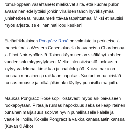
romukoppaan väsähtäneet mielikuvat siitä, että kuoharipullon
avaaminen edellyttäisi jonkin virallisen tahon hyväksymää
juhlahetkeä tai muuta merkittävää tapahtumaa. Miksi et nauttisi
myös arjesta, se ei ihan heti lopu kesken!
Eteläafrikkalainen
Pongrácz Rosé
on valmistettu perinteisellä
menetelmällä Western Capen alueella kasvaneista Chardonnay-
ja Pinot Noir-rypäleistä. Toinen käyminen on sisältänyt kahden
vuoden sakkakypsytyksen. Melko intensiivisestä tuoksusta
löytyy vadelmaa, kirsikkaa ja paahtoleipää. Kuiva maku on
runsaan marjainen ja raikkaan hapokas. Suutuntumaa piristää
runsas mousse ja pitkä jälkimaku täyttyy punaisilla marjoilla.
Maukas Pongrácz Rosé sopii loistavasti myös arkipäiväiseen
ruokapöytään. Pirteä ja runsas hapokkuus sekä selkeäpiirteinen
punainen marjaisuus sopivat hyvin punalihaiselle kalalle ja
vaaleille lihoille. Kokeile Pongráczia vaikka kanasalaatin kanssa.
(Kuvan © Alko)