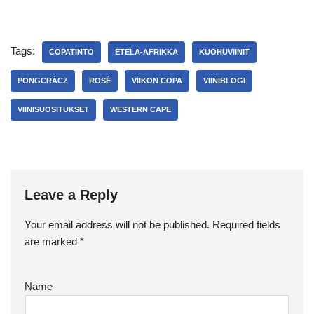
Tags:
COPATINTO
ETELÄ-AFRIKKA
KUOHUVIINIT
PONGCRÁCZ
ROSÉ
VIIKON COPA
VIINIBLOGI
VIINISUOSITUKSET
WESTERN CAPE
Leave a Reply
Your email address will not be published.
Required fields
are marked
*
Name