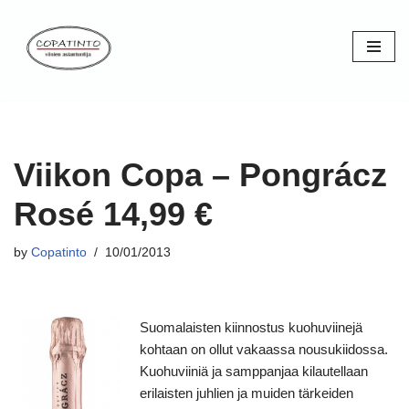
Skip
to
content
Viikon Copa – Pongrácz
Rosé 14,99 €
by
Copatinto
10/01/2013
Suomalaisten kiinnostus kuohuviinejä
kohtaan on ollut vakaassa nousukiidossa.
Kuohuviiniä ja samppanjaa kilautellaan
erilaisten juhlien ja muiden tärkeiden