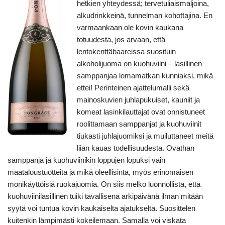
hetkien yhteydessä; tervetuliaismaljoina,
alkudrinkkeinä, tunnelman kohottajina. En
varmaankaan ole kovin kaukana
totuudesta, jos arvaan, että
lentokenttäbaareissa suosituin
alkoholijuoma on kuohuviini – lasillinen
samppanjaa lomamatkan kunniaksi, mikä
ettei! Perinteinen ajattelumalli sekä
mainoskuvien juhlapukuiset, kauniit ja
komeat lasinkilauttajat ovat onnistuneet
roolittamaan samppanjat ja kuohuviinit
tiukasti juhlajuomiksi ja muiluttaneet meitä
liian kauas todellisuudesta. Ovathan
samppanja ja kuohuviinikin loppujen lopuksi vain
maataloustuotteita ja mikä oleellisinta, myös erinomaisen
monikäyttöisiä ruokajuomia. On siis melko luonnollista, että
kuohuviinilasillinen tuiki tavallisena arkipäivänä ilman mitään
syytä voi tuntua kovin kaukaiselta ajatukselta. Suosittelen
kuitenkin lämpimästi kokeilemaan. Samalla voi viskata