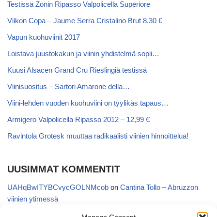
Testissä Zonin Ripasso Valpolicella Superiore
Viikon Copa – Jaume Serra Cristalino Brut 8,30 €
Vapun kuohuviinit 2017
Loistava juustokakun ja viinin yhdistelmä sopii…
Kuusi Alsacen Grand Cru Rieslingiä testissä
Viinisuositus – Sartori Amarone della…
Viini-lehden vuoden kuohuviini on tyylikäs tapaus…
Armigero Valpolicella Ripasso 2012 – 12,99 €
Ravintola Grotesk muuttaa radikaalisti viinien hinnoittelua!
UUSIMMAT KOMMENTIT
UAHqBwITYBCvycGOLNMcob
on
Cantina Tollo – Abruzzon
viinien ytimessä
EgVGGttRTxKfbqUaWNglb
on
Cantina Tollo – Abruzzon viinien