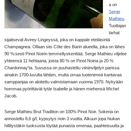
a on
Serge
Mathieu
.
Tuottajan
tarhat
sijaitsevat Avirey-Lingeyssä, joka on kappale eteläisintä
Champagnea. Ollaan siis Côte des Barin alueella, joka on lähes
90 %:sesti Pinot Noirin temmellyskenttää. Serge Mathieu viljelee
yhteensä 11 hehtaaria, joista 80 % on Pinot Noiria ja 20 %
Chardonnay’ta. Suvussa on puuhasteltu viininviljelyn parissa
ainakin 1700-luvulta lähtien, mutta omaa tuotenimeä kantavaa
samppanjaa on aloitettu valmistamaan vuonna 1970. Nykyään
hommaa pyörittävät tytär Isabelle ja hänen miehensä Michel
Jacob.
Serge Mathieu Brut Tradition on 100% Pinot Noir. Sokeria on
annosteltu 8,6 g/l, kypsytys noin 3 vuotta. Alkuun jopa hiukan
hillitystäkin tuoksusta löytää punaista omenaa, paahteisuutta ja