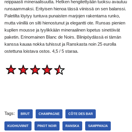
reippaasti mineraalisuutta. Hetken hengitettyään tuoksu avautuu
runsaammaksi. Erityisen hienoa tässä viinissä on sen balanssi.
Paletilta löytyy tuntuva punaisten marjojen rakentama runko,
mutta viinillä on silti hienostunut ja elegantti ote. Runsas pienien
kuplien mousse ja tyylikkään mineraalinen lopetus sinetöivät
paketin. Erinomainen Blanc de Noirs. Blinipöydässä ei tämän
kanssa kauaa nokka tuhissut ja Ranskasta noin 25 eurolla
ostettuna loistava ostos. 4,5 / 5 staraa.
Tags:
BRUT
CHAMPAGNE
CÔTE DES BAR
KUOHUVIINIT
PINOT NOIR
RANSKA
SAMPPANJA