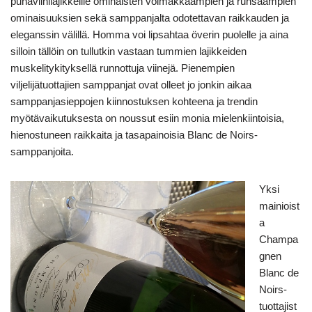
punaviinilajikkeille ominaisten voimakkaampien ja runsaampien
ominaisuuksien sekä samppanjalta odotettavan raikkauden ja
eleganssin välillä. Homma voi lipsahtaa överin puolelle ja aina
silloin tällöin on tullutkin vastaan tummien lajikkeiden
muskelitykityksellä runnottuja viinejä. Pienempien
viljelijätuottajien samppanjat ovat olleet jo jonkin aikaa
samppanjasieppojen kiinnostuksen kohteena ja trendin
myötävaikutuksesta on noussut esiin monia mielenkiintoisia,
hienostuneen raikkaita ja tasapainoisia Blanc de Noirs-
samppanjoita.
Yksi
mainioist
a
Champa
gnen
Blanc de
Noirs-
tuottajist