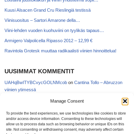
Kuusi Alsacen Grand Cru Rieslingiä testissä
Viinisuositus – Sartori Amarone della…
Viini-lehden vuoden kuohuviini on tyylikäs tapaus…
Armigero Valpolicella Ripasso 2012 – 12,99 €
Ravintola Grotesk muuttaa radikaalisti viinien hinnoittelua!
UUSIMMAT KOMMENTIT
UAHqBwITYBCvycGOLNMcob
on
Cantina Tollo – Abruzzon
viinien ytimessä
EgVGGttRTxKfbqUaWNglb
on
Cantina Tollo – Abruzzon viinien
Manage Consent
ytimessä
To provide the best experiences, we use technologies like cookies to store
Anonymous
on
Kyläviini Riojasta – Ortega Ezquerro Vino de
and/or access device information. Consenting to these technologies will
Tudelilla Crianza 2018 (Alko 14,88 €)
allow us to process data such as browsing behavior or unique IDs on this
site. Not consenting or withdrawing consent, may adversely affect certain