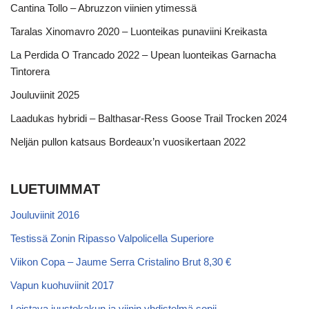
Cantina Tollo – Abruzzon viinien ytimessä
Taralas Xinomavro 2020 – Luonteikas punaviini Kreikasta
La Perdida O Trancado 2022 – Upean luonteikas Garnacha
Tintorera
Jouluviinit 2025
Laadukas hybridi – Balthasar-Ress Goose Trail Trocken 2024
Neljän pullon katsaus Bordeaux’n vuosikertaan 2022
LUETUIMMAT
Jouluviinit 2016
Testissä Zonin Ripasso Valpolicella Superiore
Viikon Copa – Jaume Serra Cristalino Brut 8,30 €
Vapun kuohuviinit 2017
Loistava juustokakun ja viinin yhdistelmä sopii…