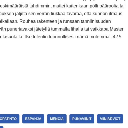
skimääräistä tuhdimmin, muttei kuitenkaan pölli pääroolia tai
auksen jäljiltä sen verran tiukkaa tavaraa, että kunnon ilmaus
ikallaan. Rouhea rakenteen ja runsaan tanniinisuuden
än punertavaksi jätetyllä tummalla lihalla tai vaikkapa Master
asuolalla. Itse toteutin luonnollisesti nämä molemmat. 4 / 5
OPATINTO
ESPANJA
MENCIA
PUNAVIINIT
VIINIARVIOT