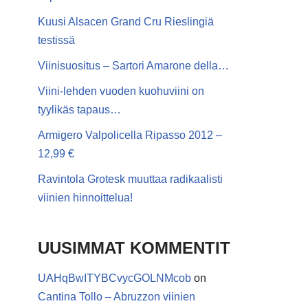
Kuusi Alsacen Grand Cru Rieslingiä
testissä
Viinisuositus – Sartori Amarone della…
Viini-lehden vuoden kuohuviini on
tyylikäs tapaus…
Armigero Valpolicella Ripasso 2012 –
12,99 €
Ravintola Grotesk muuttaa radikaalisti
viinien hinnoittelua!
UUSIMMAT KOMMENTIT
UAHqBwITYBCvycGOLNMcob
on
Cantina Tollo – Abruzzon viinien