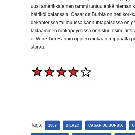
uusi amerikkalainen tammi tuntuu ehkä hieman ke
häiriköi balanssia. Casar de Burbia on heti korkk
dekanterissa tai muussa kannuntapaisessa on pa
taklaaminen ruokapöydässä onnistuu esim. riittäv
of Wine Tim Hannin oppien mukaan reippaalla pint
staraa.
Tags:
2009
BIERZO
CASAR DE BURBIA
C