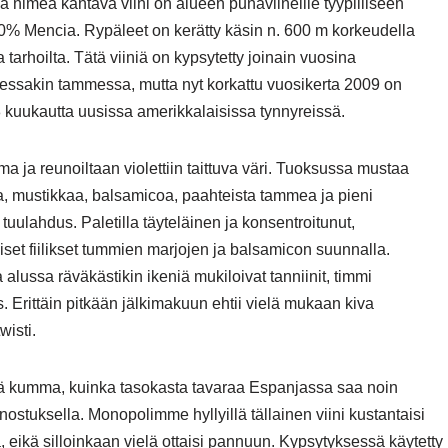
a nimeä kantava viini on alueen punaviineille tyypilliseen
0% Mencia. Rypäleet on kerätty käsin n. 600 m korkeudella
ta tarhoilta. Tätä viiniä on kypsytetty joinain vuosina
essakin tammessa, mutta nyt korkattu vuosikerta 2009 on
 kuukautta uusissa amerikkalaisissa tynnyreissä.
a ja reunoiltaan violettiin taittuva väri. Tuoksussa mustaa
a, mustikkaa, balsamicoa, paahteista tammea ja pieni
 tuulahdus. Paletilla täyteläinen ja konsentroitunut,
set fiilikset tummien marjojen ja balsamicon suunnalla.
 alussa räväkästikin ikeniä mukiloivat tanniinit, timmi
 Erittäin pitkään jälkimakuun ehtii vielä mukaan kiva
wisti.
lä kumma, kuinka tasokasta tavaraa Espanjassa saa noin
ostuksella. Monopolimme hyllyillä tällainen viini kustantaisi
, eikä silloinkaan vielä ottaisi pannuun. Kypsytyksessä käytetty