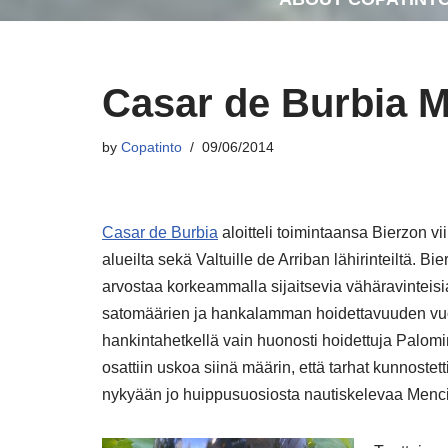
Casar de Burbia M
by
Copatinto
09/06/2014
Casar de Burbia
aloitteli toimintaansa Bierzon vi
alueilta sekä Valtuille de Arriban lähirinteiltä. 
arvostaa korkeammalla sijaitsevia vähäravinteisia
satomäärien ja hankalamman hoidettavuuden vuoks
hankintahetkellä vain huonosti hoidettuja Palo
osattiin uskoa siinä määrin, että tarhat kunnostetti
nykyään jo huippusuosiosta nautiskelevaa Menc