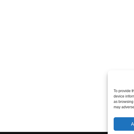
To provide t
device infor
as browsing 
may adversel
A