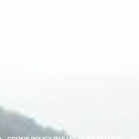
O
COOKIE POLICY (EU) / EVÄSTEKÄYTÄNTÖ
VII