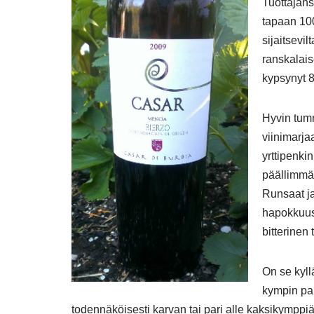
Tuottajans
tapaan 10
sijaitsevil
ranskalais
kypsynyt 8
Hyvin tumm
viinimarja
yrttipenkin
päällimmäi
Runsaat ja
hapokkuus.
bitterinen t
On se kyl
kympin pan
todennäköisesti karvan tai pari alle kaksikymppiä