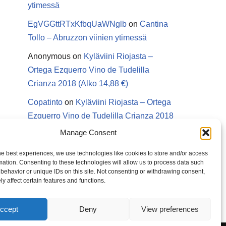
ytimessä
EgVGGttRTxKfbqUaWNglb
on
Cantina
Tollo – Abruzzon viinien ytimessä
Anonymous
on
Kyläviini Riojasta –
Ortega Ezquerro Vino de Tudelilla
Crianza 2018 (Alko 14,88 €)
Copatinto
on
Kyläviini Riojasta – Ortega
Ezquerro Vino de Tudelilla Crianza 2018
(Alko 14,88 €)
Manage Consent
Sanna van Herwaarden
on
Kyläviini
he best experiences, we use technologies like cookies to store and/or access
Riojasta – Ortega Ezquerro Vino de
mation. Consenting to these technologies will allow us to process data such
behavior or unique IDs on this site. Not consenting or withdrawing consent,
Tudelilla Crianza 2018 (Alko 14,88 €)
y affect certain features and functions.
ccept
Deny
View preferences