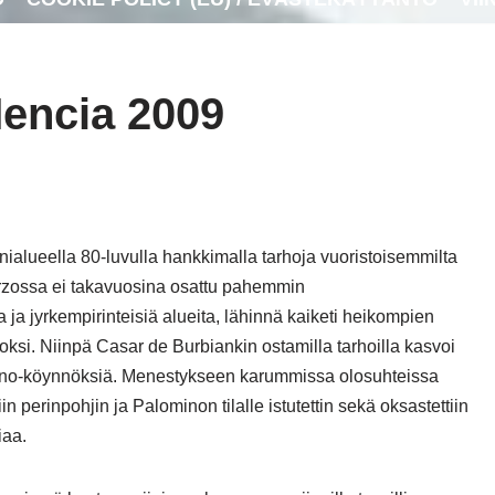
encia 2009
inialueella 80-luvulla hankkimalla tarhoja vuoristoisemmilta
Bierzossa ei takavuosina osattu pahemmin
 ja jyrkempirinteisiä alueita, lähinnä kaiketi heikompien
i. Niinpä Casar de Burbiankin ostamilla tarhoilla kasvoi
mino-köynnöksiä. Menestykseen karummissa olosuhteissa
in perinpohjin ja Palominon tilalle istutettin sekä oksastettiin
iaa.