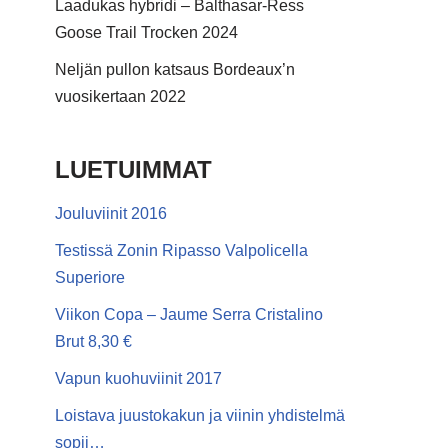
Laadukas hybridi – Balthasar-Ress
Goose Trail Trocken 2024
Neljän pullon katsaus Bordeaux’n
vuosikertaan 2022
LUETUIMMAT
Jouluviinit 2016
Testissä Zonin Ripasso Valpolicella
Superiore
Viikon Copa – Jaume Serra Cristalino
Brut 8,30 €
Vapun kuohuviinit 2017
Loistava juustokakun ja viinin yhdistelmä
sopii…