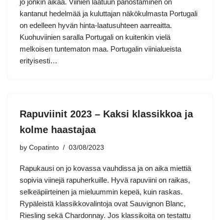
jo jonkin aikaa. Viinien laatuun panostaminen on
kantanut hedelmää ja kuluttajan näkökulmasta Portugali
on edelleen hyvän hinta-laatusuhteen aarreaitta.
Kuohuviinien saralla Portugali on kuitenkin vielä
melkoisen tuntematon maa. Portugalin viinialueista
erityisesti…
Rapuviinit 2023 – Kaksi klassikkoa ja
kolme haastajaa
by
Copatinto
03/08/2023
Rapukausi on jo kovassa vauhdissa ja on aika miettiä
sopivia viinejä rapuherkuille. Hyvä rapuviini on raikas,
selkeäpiirteinen ja mieluummin kepeä, kuin raskas.
Rypäleistä klassikkovalintoja ovat Sauvignon Blanc,
Riesling sekä Chardonnay. Jos klassikoita on testattu