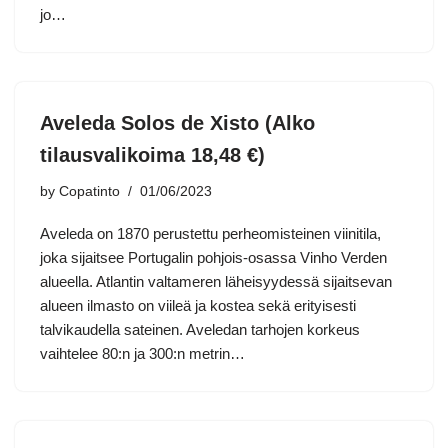
jo…
Aveleda Solos de Xisto (Alko
tilausvalikoima 18,48 €)
by
Copatinto
01/06/2023
Aveleda on 1870 perustettu perheomisteinen viinitila,
joka sijaitsee Portugalin pohjois-osassa Vinho Verden
alueella. Atlantin valtameren läheisyydessä sijaitsevan
alueen ilmasto on viileä ja kostea sekä erityisesti
talvikaudella sateinen. Aveledan tarhojen korkeus
vaihtelee 80:n ja 300:n metrin…