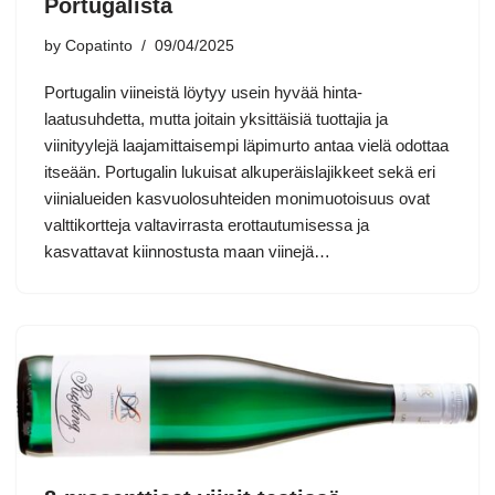
Portugalista
by
Copatinto
09/04/2025
Portugalin viineistä löytyy usein hyvää hinta-
laatusuhdetta, mutta joitain yksittäisiä tuottajia ja
viinityylejä laajamittaisempi läpimurto antaa vielä odottaa
itseään. Portugalin lukuisat alkuperäislajikkeet sekä eri
viinialueiden kasvuolosuhteiden monimuotoisuus ovat
valttikortteja valtavirrasta erottautumisessa ja
kasvattavat kiinnostusta maan viinejä…