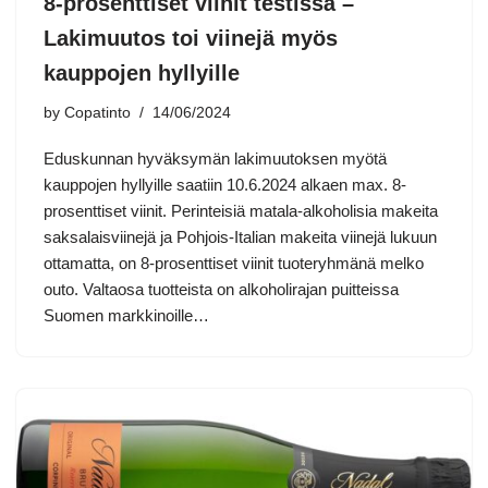
8-prosenttiset viinit testissä –
Lakimuutos toi viinejä myös
kauppojen hyllyille
by
Copatinto
14/06/2024
Eduskunnan hyväksymän lakimuutoksen myötä
kauppojen hyllyille saatiin 10.6.2024 alkaen max. 8-
prosenttiset viinit. Perinteisiä matala-alkoholisia makeita
saksalaisviinejä ja Pohjois-Italian makeita viinejä lukuun
ottamatta, on 8-prosenttiset viinit tuoteryhmänä melko
outo. Valtaosa tuotteista on alkoholirajan puitteissa
Suomen markkinoille…