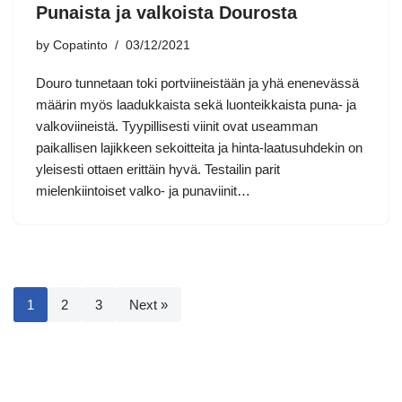
Punaista ja valkoista Dourosta
by
Copatinto
03/12/2021
Douro tunnetaan toki portviineistään ja yhä enenevässä
määrin myös laadukkaista sekä luonteikkaista puna- ja
valkoviineistä. Tyypillisesti viinit ovat useamman
paikallisen lajikkeen sekoitteita ja hinta-laatusuhdekin on
yleisesti ottaen erittäin hyvä. Testailin parit
mielenkiintoiset valko- ja punaviinit…
1
2
3
Next »