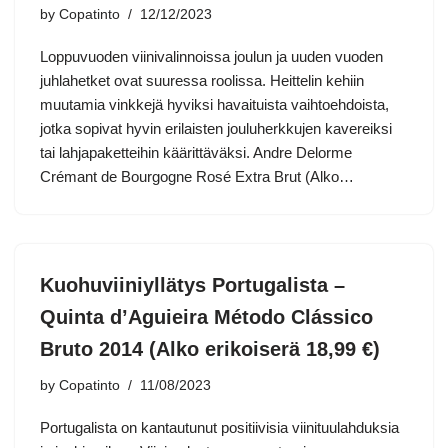
by
Copatinto
12/12/2023
Loppuvuoden viinivalinnoissa joulun ja uuden vuoden
juhlahetket ovat suuressa roolissa. Heittelin kehiin
muutamia vinkkejä hyviksi havaituista vaihtoehdoista,
jotka sopivat hyvin erilaisten jouluherkkujen kavereiksi
tai lahjapaketteihin käärittäväksi. Andre Delorme
Crémant de Bourgogne Rosé Extra Brut (Alko…
Kuohuviiniyllätys Portugalista –
Quinta d’Aguieira Método Clássico
Bruto 2014 (Alko erikoiserä 18,99 €)
by
Copatinto
11/08/2023
Portugalista on kantautunut positiivisia viinituulahduksia