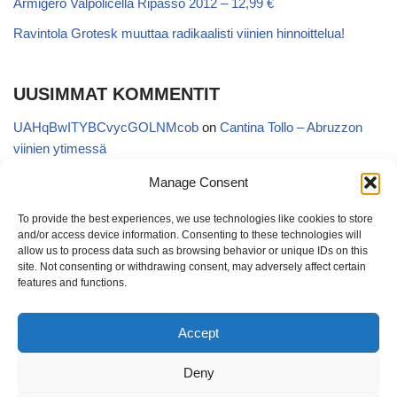
Armigero Valpolicella Ripasso 2012 – 12,99 €
Ravintola Grotesk muuttaa radikaalisti viinien hinnoittelua!
UUSIMMAT KOMMENTIT
UAHqBwITYBCvycGOLNMcob
on
Cantina Tollo – Abruzzon
viinien ytimessä
EgVGGttRTxKfbqUaWNglb
on
Cantina Tollo – Abruzzon viinien
Manage Consent
ytimessä
To provide the best experiences, we use technologies like cookies to store
Anonymous
on
Kyläviini Riojasta – Ortega Ezquerro Vino de
and/or access device information. Consenting to these technologies will
Tudelilla Crianza 2018 (Alko 14,88 €)
allow us to process data such as browsing behavior or unique IDs on this
site. Not consenting or withdrawing consent, may adversely affect certain
Copatinto
on
Kyläviini Riojasta – Ortega Ezquerro Vino de
features and functions.
Tudelilla Crianza 2018 (Alko 14,88 €)
Accept
Sanna van Herwaarden
on
Kyläviini Riojasta – Ortega Ezquerro
Vino de Tudelilla Crianza 2018 (Alko 14,88 €)
Deny