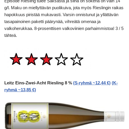
Episode Riesling tulee Saksasta ja siinä on sokeria on vain 14
g/l. Maku on miellyttävän puolikuiva, jota myös Rieslingin raikas
hapokkuus piristää mukavasti. Varsin onnistunut ja yllättävän
tasapainoinen paketti päärynää, vihreätä omenaa ja
valkoherukkaa. 8-prosenttisen valkoviinien parhaimmistoa! 3 / 5
tähteä.
Leitz Eins-Zwei-Acht Riesling 8 %
(S-ryhmä ~12,44 €)
(K-
ryhmä ~13,85 €)