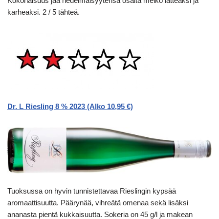
Kokonaisuus jää hedelmäisyytensä osalta melko latteaksi ja
karheaksi. 2 / 5 tähteä.
Dr. L Riesling 8 % 2023 (Alko 10,95 €)
Tuoksussa on hyvin tunnistettavaa Rieslingin kypsää
aromaattisuutta. Päärynää, vihreätä omenaa sekä lisäksi
ananasta pientä kukkaisuutta. Sokeria on 45 g/l ja makean