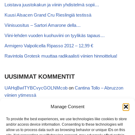
Loistava juustokakun ja viinin yhdistelmä sopii…
Kuusi Alsacen Grand Cru Rieslingiä testissä
Viinisuositus – Sartori Amarone della…
Viini-lehden vuoden kuohuviini on tyylikäs tapaus…
Armigero Valpolicella Ripasso 2012 – 12,99 €
Ravintola Grotesk muuttaa radikaalisti viinien hinnoittelua!
UUSIMMAT KOMMENTIT
UAHqBwITYBCvycGOLNMcob
on
Cantina Tollo – Abruzzon
viinien ytimessä
EgVGGttRTxKfbqUaWNglb
on
Cantina Tollo – Abruzzon viinien
Manage Consent
ytimessä
To provide the best experiences, we use technologies like cookies to store
Anonymous
on
Kyläviini Riojasta – Ortega Ezquerro Vino de
and/or access device information. Consenting to these technologies will
Tudelilla Crianza 2018 (Alko 14,88 €)
allow us to process data such as browsing behavior or unique IDs on this