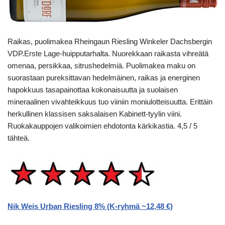
Raikas, puolimakea Rheingaun Riesling Winkeler Dachsbergin
VDP.Erste Lage-huipputarhalta. Nuorekkaan raikasta vihreätä
omenaa, persikkaa, sitrushedelmiä. Puolimakea maku on
suorastaan pureksittavan hedelmäinen, raikas ja energinen
hapokkuus tasapainottaa kokonaisuutta ja suolaisen
mineraalinen vivahteikkuus tuo viiniin moniulotteisuutta. Erittäin
herkullinen klassisen saksalaisen Kabinett-tyylin viini.
Ruokakauppojen valikoimien ehdotonta kärkikastia. 4,5 / 5
tähteä.
Nik Weis Urban Riesling 8% (K-ryhmä ~12,48 €)