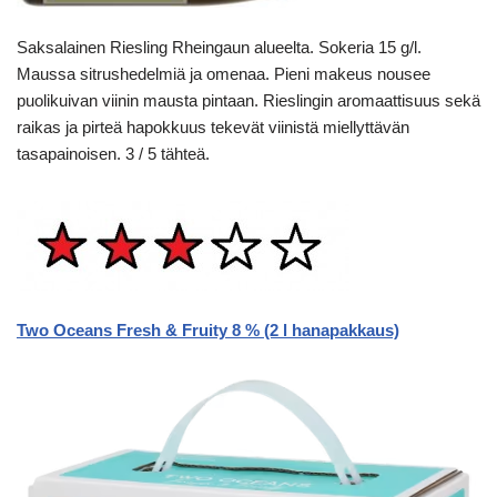
Saksalainen Riesling Rheingaun alueelta. Sokeria 15 g/l.
Maussa sitrushedelmiä ja omenaa. Pieni makeus nousee
puolikuivan viinin mausta pintaan. Rieslingin aromaattisuus sekä
raikas ja pirteä hapokkuus tekevät viinistä miellyttävän
tasapainoisen. 3 / 5 tähteä.
Two Oceans Fresh & Fruity 8 % (2 l hanapakkaus)