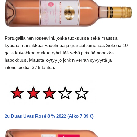
Portugalilainen roseeviini, jonka tuoksussa sekä maussa
kypsää mansikkaa, vadelmaa ja granaattiomenaa. Sokeria 10
g/l ja kuivahkoa makua ryhdittää sekä piristää napakka
hapokkuus. Mausta löytyy jo jonkin verran syvyyttä ja
intensiteettiä. 3 / 5 tähteä.
2u Duas Uvas Rosé 8 % 2022 (Alko 7,39 €)