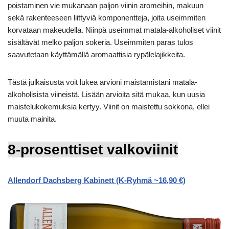
poistaminen vie mukanaan paljon viinin aromeihin, makuun
sekä rakenteeseen liittyviä komponentteja, joita useimmiten
korvataan makeudella. Niinpä useimmat matala-alkoholiset viinit
sisältävät melko paljon sokeria. Useimmiten paras tulos
saavutetaan käyttämällä aromaattisia rypälelajikkeita.
Tästä julkaisusta voit lukea arvioni maistamistani matala-
alkoholisista viineistä. Lisään arvioita sitä mukaa, kun uusia
maistelukokemuksia kertyy. Viinit on maistettu sokkona, ellei
muuta mainita.
8-prosenttiset valkoviinit
Allendorf Dachsberg Kabinett (K-Ryhmä ~16,90 €)