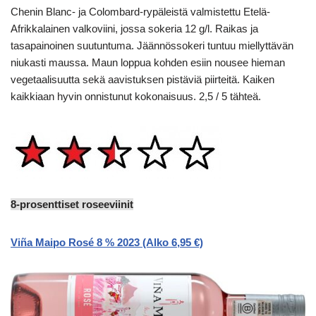
Chenin Blanc- ja Colombard-rypäleistä valmistettu Etelä-
Afrikkalainen valkoviini, jossa sokeria 12 g/l. Raikas ja
tasapainoinen suutuntuma. Jäännössokeri tuntuu miellyttävän
niukasti maussa. Maun loppua kohden esiin nousee hieman
vegetaalisuutta sekä aavistuksen pistäviä piirteitä. Kaiken
kaikkiaan hyvin onnistunut kokonaisuus. 2,5 / 5 tähteä.
8-prosenttiset roseeviinit
Viña Maipo Rosé 8 % 2023 (Alko 6,95 €)