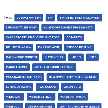
Tags:
2U DUAS UVAS 8%
8 %
8 PROSENTTISET VALKOVIINIT
8 PROSENTTISET VIINIT
ALLENDORF DACHSBERG KABINETT
CASILLERO DEL DIABLO BELIGHT ROSÉ
COPATINTO
DR L RIESLING 8 %
EINS ZWEI ACHT
EPISODE RIESLING
GATO NEGRO SMOOTH
JP CHENET 8%
LAB 8 %
LEITZ
MARKETTIVIINIT
MATALA-ALKOHOLISET VIINIT
MCGUIGAN MID SHIRAZ 7%
NEVERMIND TEMPRANILLO MERLOT
SETENCOSTAS 8 %
TWO OCEANS
VIIKON COPA
VIINIARVIOT
VIINIARVOSTELUT
VIINIASIANTUNTIJA
VIINIBLOGI
VIINISUOSITUKSET
VIINIT KAUPPOJEN HYLLYILLE