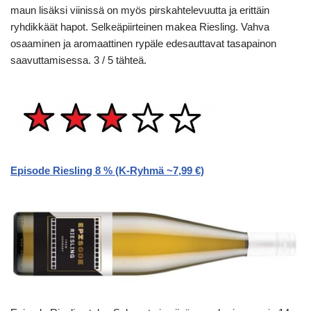
maun lisäksi viinissä on myös pirskahtelevuutta ja erittäin
ryhdikkäät hapot. Selkeäpiirteinen makea Riesling. Vahva
osaaminen ja aromaattinen rypäle edesauttavat tasapainon
saavuttamisessa. 3 / 5 tähteä.
Episode Riesling 8 % (K-Ryhmä ~7,99 €)