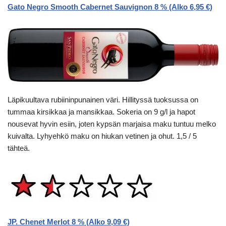
Gato Negro Smooth Cabernet Sauvignon 8 % (Alko 6,95 €)
Läpikuultava rubiininpunainen väri. Hillityssä tuoksussa on
tummaa kirsikkaa ja mansikkaa. Sokeria on 9 g/l ja hapot
nousevat hyvin esiin, joten kypsän marjaisa maku tuntuu melko
kuivalta. Lyhyehkö maku on hiukan vetinen ja ohut. 1,5 / 5
tähteä.
JP. Chenet Merlot 8 % (Alko 9,09 €)