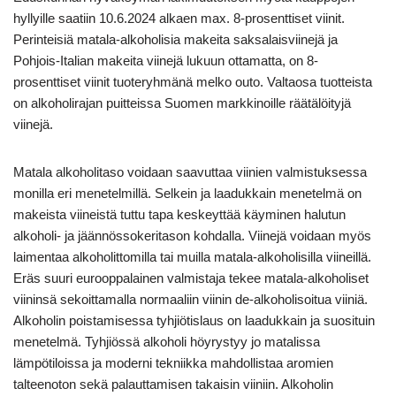
hyllyille saatiin 10.6.2024 alkaen max. 8-prosenttiset viinit.
Perinteisiä matala-alkoholisia makeita saksalaisviinejä ja
Pohjois-Italian makeita viinejä lukuun ottamatta, on 8-
prosenttiset viinit tuoteryhmänä melko outo. Valtaosa tuotteista
on alkoholirajan puitteissa Suomen markkinoille räätälöityjä
viinejä.
Matala alkoholitaso voidaan saavuttaa viinien valmistuksessa
monilla eri menetelmillä. Selkein ja laadukkain menetelmä on
makeista viineistä tuttu tapa keskeyttää käyminen halutun
alkoholi- ja jäännössokeritason kohdalla. Viinejä voidaan myös
laimentaa alkoholittomilla tai muilla matala-alkoholisilla viineillä.
Eräs suuri eurooppalainen valmistaja tekee matala-alkoholiset
viininsä sekoittamalla normaaliin viinin de-alkoholisoitua viiniä.
Alkoholin poistamisessa tyhjiötislaus on laadukkain ja suosituin
menetelmä. Tyhjiössä alkoholi höyrystyy jo matalissa
lämpötiloissa ja moderni tekniikka mahdollistaa aromien
talteenoton sekä palauttamisen takaisin viiniin. Alkoholin