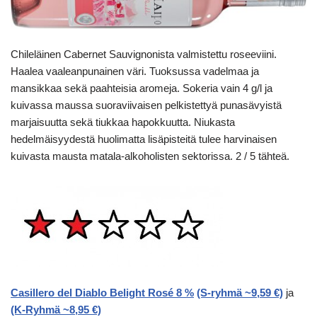
Chileläinen Cabernet Sauvignonista valmistettu roseeviini.
Haalea vaaleanpunainen väri. Tuoksussa vadelmaa ja
mansikkaa sekä paahteisia aromeja. Sokeria vain 4 g/l ja
kuivassa maussa suoraviivaisen pelkistettyä punasävyistä
marjaisuutta sekä tiukkaa hapokkuutta. Niukasta
hedelmäisyydestä huolimatta lisäpisteitä tulee harvinaisen
kuivasta mausta matala-alkoholisten sektorissa. 2 / 5 tähteä.
Casillero del Diablo Belight Rosé 8 %
(S-ryhmä ~9,59 €)
ja
(K-Ryhmä ~8,95 €)