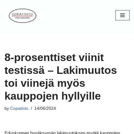
Skip
to
content
8-prosenttiset viinit
testissä – Lakimuutos
toi viinejä myös
kauppojen hyllyille
by
Copatinto
14/06/2024
Eduskunnan hyväksymän lakimuutoksen myötä kauppojen