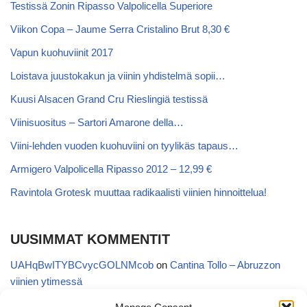
Testissä Zonin Ripasso Valpolicella Superiore
Viikon Copa – Jaume Serra Cristalino Brut 8,30 €
Vapun kuohuviinit 2017
Loistava juustokakun ja viinin yhdistelmä sopii…
Kuusi Alsacen Grand Cru Rieslingiä testissä
Viinisuositus – Sartori Amarone della…
Viini-lehden vuoden kuohuviini on tyylikäs tapaus…
Armigero Valpolicella Ripasso 2012 – 12,99 €
Ravintola Grotesk muuttaa radikaalisti viinien hinnoittelua!
UUSIMMAT KOMMENTIT
UAHqBwITYBCvycGOLNMcob
on
Cantina Tollo – Abruzzon
viinien ytimessä
EgVGGttRTxKfbqUaWNglb
on
Cantina Tollo – Abruzzon viinien