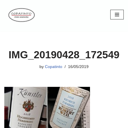
Skip
to
content
IMG_20190428_172549
by
Copatinto
16/05/2019