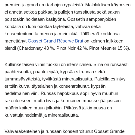
premier- ja grand cru-tarhojen rypäleistä. Malolaktisen käymisen
ei anneta sotkea pakkaa ja pullojen tanssitusta sekä sakan
poistoakin hoidetaan käsityönä. Gossetin samppanjoiden
kohdalla on lupa odottaa täyteläistä, vahvaa sekä
konsentroitunutta menoa ja meininkiä. Tällä erää korkkinsa
menettänyt
Gosset Grand Réserve Brut
on kolmen lajikkeen
blendi (Chardonnay 43 %, Pinot Noir 42 %, Pinot Meunier 15 %).
Kullankeltaisen viinin tuoksu on intensiivinen. Siinä on runsaasti
paahteisuutta, paahtoleipää, kypsää sitruunaa sekä
tummasävytteistä, tyylikästä mineraalisuutta. Paletilla esiintyy
erittäin kuiva, täyteläinen ja konsentroitunut, kypsän
hedelmäinen viini. Runsas hapokkuus sopii hyvin muuhun
rakenteeseen, mutta tiivis ja kermainen mousse jää jossain
määrin kaiken muun jalkoihin. Pitkässä jälkimaussa on
kuivattuja hedelmiä ja mineraalisuutta.
Vahvarakenteinen ja runsaan konsentroitunut Gosset Grande