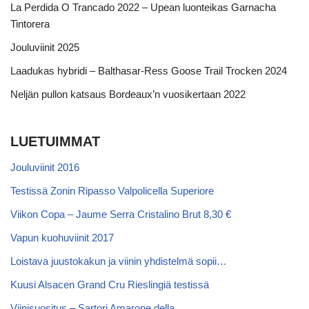
La Perdida O Trancado 2022 – Upean luonteikas Garnacha
Tintorera
Jouluviinit 2025
Laadukas hybridi – Balthasar-Ress Goose Trail Trocken 2024
Neljän pullon katsaus Bordeaux’n vuosikertaan 2022
LUETUIMMAT
Jouluviinit 2016
Testissä Zonin Ripasso Valpolicella Superiore
Viikon Copa – Jaume Serra Cristalino Brut 8,30 €
Vapun kuohuviinit 2017
Loistava juustokakun ja viinin yhdistelmä sopii…
Kuusi Alsacen Grand Cru Rieslingiä testissä
Viinisuositus – Sartori Amarone della…