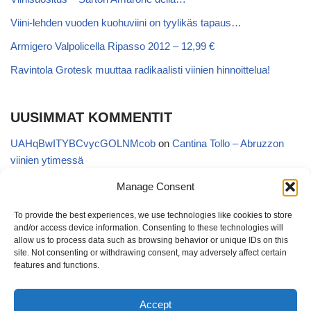
Viini-lehden vuoden kuohuviini on tyylikäs tapaus…
Armigero Valpolicella Ripasso 2012 – 12,99 €
Ravintola Grotesk muuttaa radikaalisti viinien hinnoittelua!
UUSIMMAT KOMMENTIT
UAHqBwITYBCvycGOLNMcob
on
Cantina Tollo – Abruzzon
viinien ytimessä
EgVGGttRTxKfbqUaWNglb
on
Cantina Tollo – Abruzzon viinien
Manage Consent
ytimessä
To provide the best experiences, we use technologies like cookies to store
Anonymous
on
Kyläviini Riojasta – Ortega Ezquerro Vino de
and/or access device information. Consenting to these technologies will
Tudelilla Crianza 2018 (Alko 14,88 €)
allow us to process data such as browsing behavior or unique IDs on this
site. Not consenting or withdrawing consent, may adversely affect certain
Copatinto
on
Kyläviini Riojasta – Ortega Ezquerro Vino de
features and functions.
Tudelilla Crianza 2018 (Alko 14,88 €)
Accept
Sanna van Herwaarden
on
Kyläviini Riojasta – Ortega Ezquerro