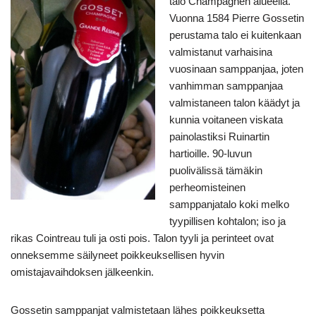
talo Champagnen alueella.
Vuonna 1584 Pierre Gossetin
perustama talo ei kuitenkaan
valmistanut varhaisina
vuosinaan samppanjaa, joten
vanhimman samppanjaa
valmistaneen talon käädyt ja
kunnia voitaneen viskata
painolastiksi Ruinartin
hartioille. 90-luvun
puolivälissä tämäkin
perheomisteinen
samppanjatalo koki melko
tyypillisen kohtalon; iso ja
rikas Cointreau tuli ja osti pois. Talon tyyli ja perinteet ovat
onneksemme säilyneet poikkeuksellisen hyvin
omistajavaihdoksen jälkeenkin.
Gossetin samppanjat valmistetaan lähes poikkeuksetta