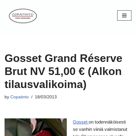
Skip
to
content
Gosset Grand Réserve
Brut NV 51,00 € (Alkon
tilausvalikoima)
by
Copatinto
18/03/2013
Gosset
on todennäköisesti
se vanhin viiniä valmistanut