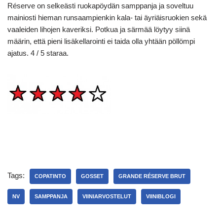
Réserve on selkeästi ruokapöydän samppanja ja soveltuu
mainiosti hieman runsaampienkin kala- tai äyriäisruokien sekä
vaaleiden lihojen kaveriksi. Potkua ja särmää löytyy siinä
määrin, että pieni lisäkellarointi ei taida olla yhtään pöllömpi
ajatus. 4 / 5 staraa.
Tags:
COPATINTO
GOSSET
GRANDE RÉSERVE BRUT
NV
SAMPPANJA
VIINIARVOSTELUT
VIINIBLOGI