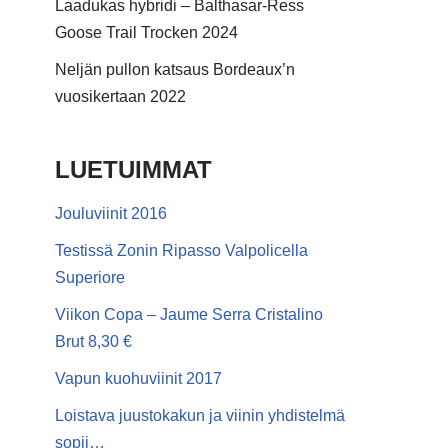
Laadukas hybridi – Balthasar-Ress
Goose Trail Trocken 2024
Neljän pullon katsaus Bordeaux’n
vuosikertaan 2022
LUETUIMMAT
Jouluviinit 2016
Testissä Zonin Ripasso Valpolicella
Superiore
Viikon Copa – Jaume Serra Cristalino
Brut 8,30 €
Vapun kuohuviinit 2017
Loistava juustokakun ja viinin yhdistelmä
sopii…