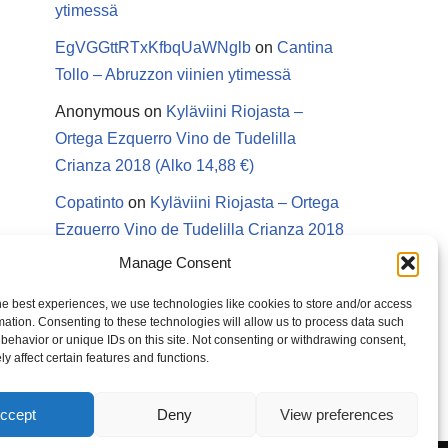
ytimessä
EgVGGttRTxKfbqUaWNglb
on
Cantina
Tollo – Abruzzon viinien ytimessä
Anonymous
on
Kyläviini Riojasta –
Ortega Ezquerro Vino de Tudelilla
Crianza 2018 (Alko 14,88 €)
Copatinto
on
Kyläviini Riojasta – Ortega
Ezquerro Vino de Tudelilla Crianza 2018
(Alko 14,88 €)
Manage Consent
Sanna van Herwaarden
on
Kyläviini
he best experiences, we use technologies like cookies to store and/or access
Riojasta – Ortega Ezquerro Vino de
mation. Consenting to these technologies will allow us to process data such
behavior or unique IDs on this site. Not consenting or withdrawing consent,
Tudelilla Crianza 2018 (Alko 14,88 €)
y affect certain features and functions.
ccept
Deny
View preferences