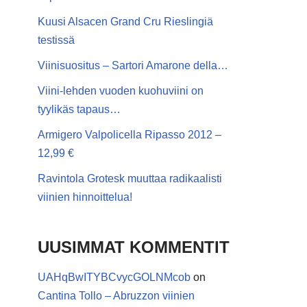
Kuusi Alsacen Grand Cru Rieslingiä
testissä
Viinisuositus – Sartori Amarone della…
Viini-lehden vuoden kuohuviini on
tyylikäs tapaus…
Armigero Valpolicella Ripasso 2012 –
12,99 €
Ravintola Grotesk muuttaa radikaalisti
viinien hinnoittelua!
UUSIMMAT KOMMENTIT
UAHqBwITYBCvycGOLNMcob
on
Cantina Tollo – Abruzzon viinien