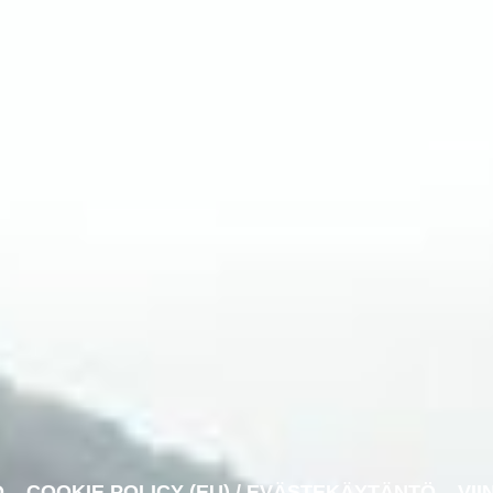
O
COOKIE POLICY (EU) / EVÄSTEKÄYTÄNTÖ
VII