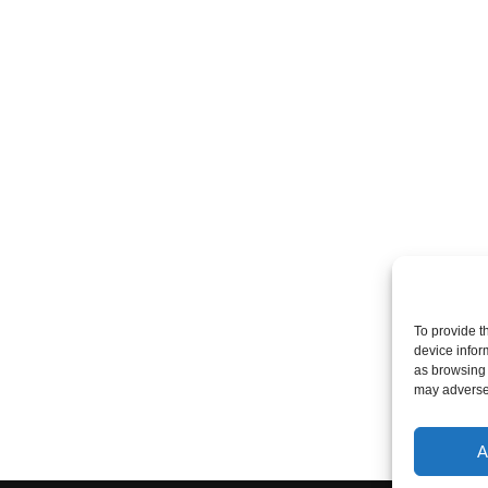
To provide t
device infor
as browsing 
may adversel
A