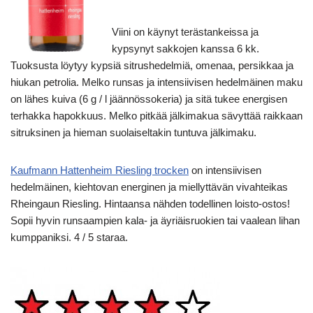
Viini on käynyt terästankeissa ja
kypsynyt sakkojen kanssa 6 kk.
Tuoksusta löytyy kypsiä sitrushedelmiä, omenaa, persikkaa ja
hiukan petrolia. Melko runsas ja intensiivisen hedelmäinen maku
on lähes kuiva (6 g / l jäännössokeria) ja sitä tukee energisen
terhakka hapokkuus. Melko pitkää jälkimakua sävyttää raikkaan
sitruksinen ja hieman suolaiseltakin tuntuva jälkimaku.
Kaufmann Hattenheim Riesling trocken
on intensiivisen
hedelmäinen, kiehtovan energinen ja miellyttävän vivahteikas
Rheingaun Riesling. Hintaansa nähden todellinen loisto-ostos!
Sopii hyvin runsaampien kala- ja äyriäisruokien tai vaalean lihan
kumppaniksi. 4 / 5 staraa.