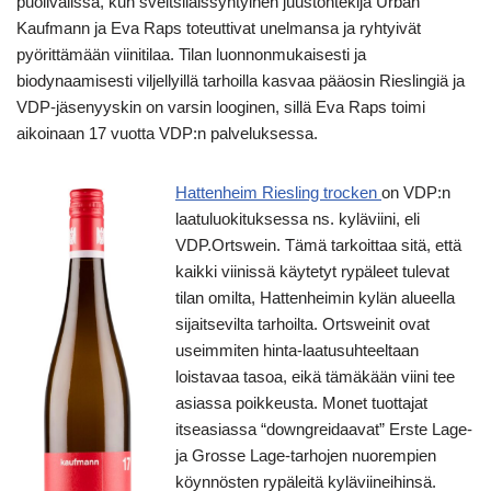
puolivälissä, kun sveitsiläissyntyinen juustontekijä Urban
Kaufmann ja Eva Raps toteuttivat unelmansa ja ryhtyivät
pyörittämään viinitilaa. Tilan luonnonmukaisesti ja
biodynaamisesti viljellyillä tarhoilla kasvaa pääosin Rieslingiä ja
VDP-jäsenyyskin on varsin looginen, sillä Eva Raps toimi
aikoinaan 17 vuotta VDP:n palveluksessa.
Hattenheim Riesling trocken
on VDP:n
laatuluokituksessa ns. kyläviini, eli
VDP.Ortswein. Tämä tarkoittaa sitä, että
kaikki viinissä käytetyt rypäleet tulevat
tilan omilta, Hattenheimin kylän alueella
sijaitsevilta tarhoilta. Ortsweinit ovat
useimmiten hinta-laatusuhteeltaan
loistavaa tasoa, eikä tämäkään viini tee
asiassa poikkeusta. Monet tuottajat
itseasiassa “downgreidaavat” Erste Lage-
ja Grosse Lage-tarhojen nuorempien
köynnösten rypäleitä kyläviineihinsä.