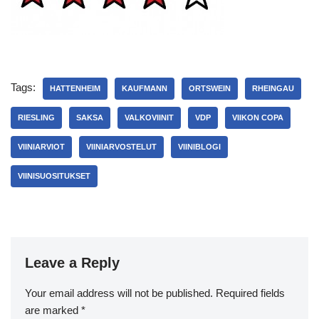
Tags:
HATTENHEIM
KAUFMANN
ORTSWEIN
RHEINGAU
RIESLING
SAKSA
VALKOVIINIT
VDP
VIIKON COPA
VIINIARVIOT
VIINIARVOSTELUT
VIINIBLOGI
VIINISUOSITUKSET
Leave a Reply
Your email address will not be published.
Required fields
are marked
*