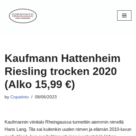
Skip
to
content
Kaufmann Hattenheim
Riesling trocken 2020
(Alko 15,99 €)
by
Copatinto
08/06/2023
Kaufmannin viinitalo Rheingaussa tunnettiin aiemmin nimellä
Hans Lang. Tila sai kuitenkin uuden nimen ja elämän 2010-luvun