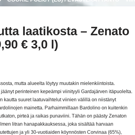
utta laatikosta – Zenato
90 € 3,0 l)
osta, mutta alueelta löytyy muutakin mielenkiintoista.
 jäänyt perinteinen kepeämpi viinityyli Gardajärven itäpuolelta.
 kautta suuret laatuvaihtelut viinien välillä on niistänyt
rdolinojen mainetta.
Parhaimmillaan Bardolino on kuitenkin
tkaton, pirteä ja raikas punaviini. Tähän on päästy Zenaton
lmen litran hanapakkauksessa, joka sisältää harvaan
tutettujen ja yli 30-vuotiaiden köynnösten Corvinaa (65%),