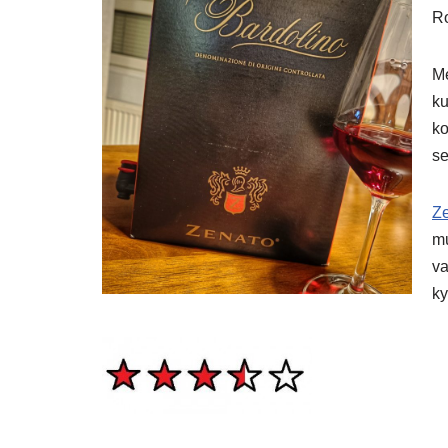
Ro
Me
ku
ko
se
Ze
mu
va
ky