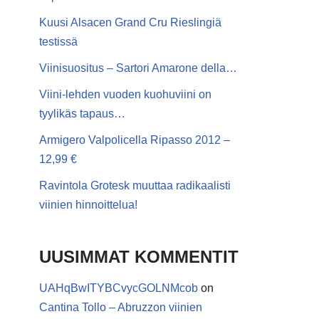
Kuusi Alsacen Grand Cru Rieslingiä
testissä
Viinisuositus – Sartori Amarone della…
Viini-lehden vuoden kuohuviini on
tyylikäs tapaus…
Armigero Valpolicella Ripasso 2012 –
12,99 €
Ravintola Grotesk muuttaa radikaalisti
viinien hinnoittelua!
UUSIMMAT KOMMENTIT
UAHqBwITYBCvycGOLNMcob
on
Cantina Tollo – Abruzzon viinien