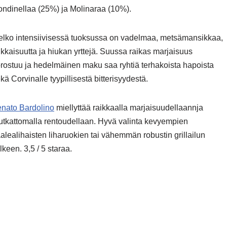
ndinellaa (25%) ja Molinaraa (10%).
lko intensiivisessä tuoksussa on vadelmaa, metsämansikkaa,
kkaisuutta ja hiukan yrttejä. Suussa raikas marjaisuus
rostuu ja hedelmäinen maku saa ryhtiä terhakoista hapoista
kä Corvinalle tyypillisestä bitterisyydestä.
nato Bardolino
miellyttää raikkaalla marjaisuudellaannja
tkattomalla rentoudellaan. Hyvä valinta kevyempien
alealihaisten liharuokien tai vähemmän robustin grillailun
lkeen. 3,5 / 5 staraa.