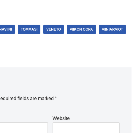
AVIINI
TOMMASI
VENETO
VIIKON COPA
VIINIARVIOT
equired fields are marked
*
Website