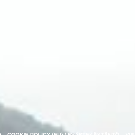
O
COOKIE POLICY (EU) / EVÄSTEKÄYTÄNTÖ
VII