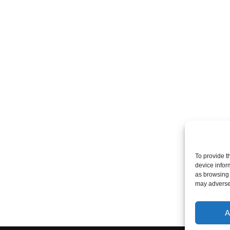
To provide t
device infor
as browsing 
may adversel
A