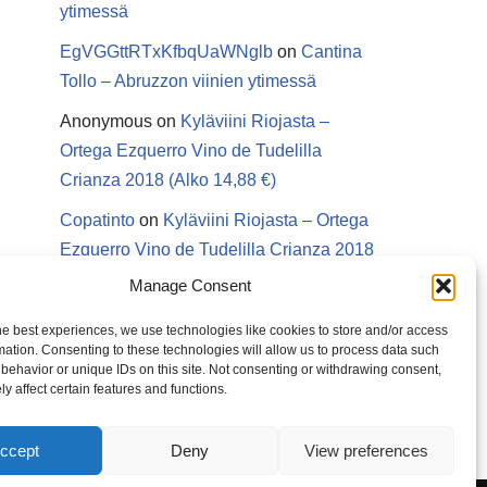
ytimessä
EgVGGttRTxKfbqUaWNglb
on
Cantina
Tollo – Abruzzon viinien ytimessä
Anonymous
on
Kyläviini Riojasta –
Ortega Ezquerro Vino de Tudelilla
Crianza 2018 (Alko 14,88 €)
Copatinto
on
Kyläviini Riojasta – Ortega
Ezquerro Vino de Tudelilla Crianza 2018
(Alko 14,88 €)
Manage Consent
Sanna van Herwaarden
on
Kyläviini
he best experiences, we use technologies like cookies to store and/or access
Riojasta – Ortega Ezquerro Vino de
mation. Consenting to these technologies will allow us to process data such
behavior or unique IDs on this site. Not consenting or withdrawing consent,
Tudelilla Crianza 2018 (Alko 14,88 €)
y affect certain features and functions.
ccept
Deny
View preferences