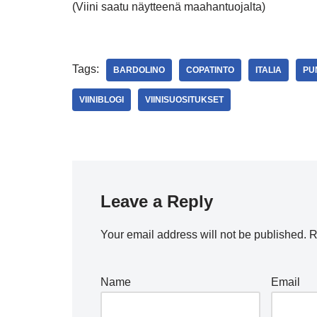
(Viini saatu näytteenä maahantuojalta)
Tags:
BARDOLINO
COPATINTO
ITALIA
PUN
VIINIBLOGI
VIINISUOSITUKSET
Leave a Reply
Your email address will not be published.
R
Name
Email