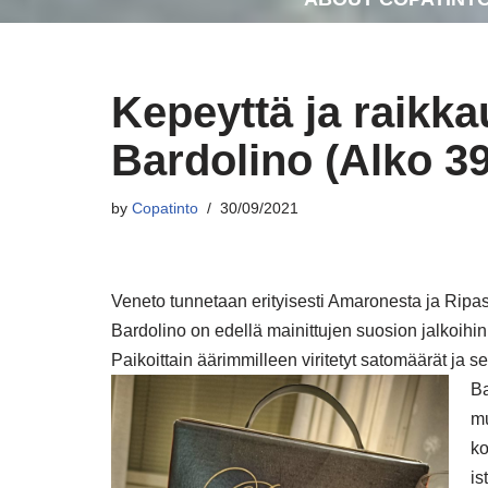
Kepeyttä ja raikka
Bardolino (Alko 39,
by
Copatinto
30/09/2021
Veneto tunnetaan erityisesti Amaronesta ja Ripass
Bardolino on edellä mainittujen suosion jalkoihin
Paikoittain äärimmilleen viritetyt satomäärät ja sen
Ba
mu
ko
is