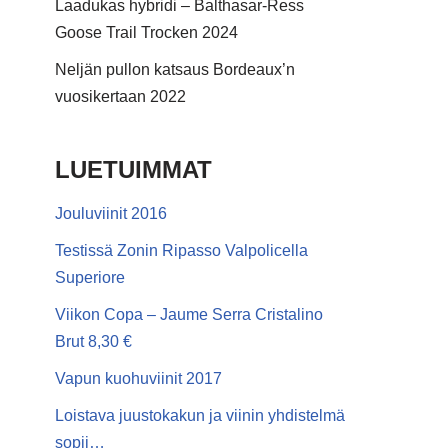
Laadukas hybridi – Balthasar-Ress
Goose Trail Trocken 2024
Neljän pullon katsaus Bordeaux’n
vuosikertaan 2022
LUETUIMMAT
Jouluviinit 2016
Testissä Zonin Ripasso Valpolicella
Superiore
Viikon Copa – Jaume Serra Cristalino
Brut 8,30 €
Vapun kuohuviinit 2017
Loistava juustokakun ja viinin yhdistelmä
sopii…