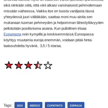
eikä niinkään siitä, että viini alkaisi varsinaisesti pehmoilemaan
missään vaiheessa. Vaikka itse en tuosta vaniljasta tässä
yhteydessä juuri välitäkään, saattaa moni muu aistia sen
mukanaan tuoman pehmeyden ja helpomman lähestyttävyyden
pelkästään positiivisena asiana. Kun pullollinen irtoaa
Espanjasta
noin kympillä ja keskisemmässä Euroopassa
köyhtyy muutamia euroja enemmän, voidaan pitää hinta-
laatusuhdetta hyvänä. 3,5 / 5 staraa.
Tags:
2010
BIERZO
COPATINTO
ESPANJA