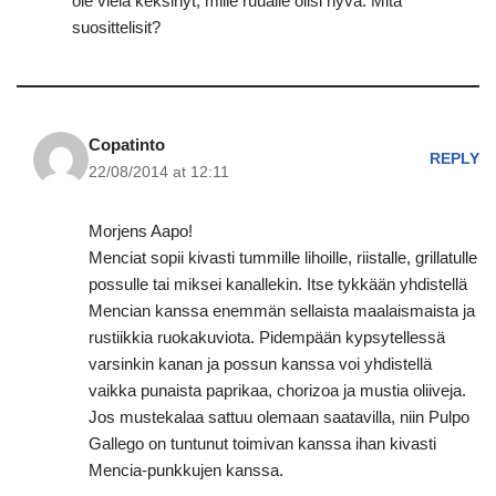
ole vielä keksinyt, mille ruualle olisi hyvä. Mitä
suosittelisit?
Copatinto
REPLY
22/08/2014 at 12:11
Morjens Aapo!
Menciat sopii kivasti tummille lihoille, riistalle, grillatulle
possulle tai miksei kanallekin. Itse tykkään yhdistellä
Mencian kanssa enemmän sellaista maalaismaista ja
rustiikkia ruokakuviota. Pidempään kypsytellessä
varsinkin kanan ja possun kanssa voi yhdistellä
vaikka punaista paprikaa, chorizoa ja mustia oliiveja.
Jos mustekalaa sattuu olemaan saatavilla, niin Pulpo
Gallego on tuntunut toimivan kanssa ihan kivasti
Mencia-punkkujen kanssa.