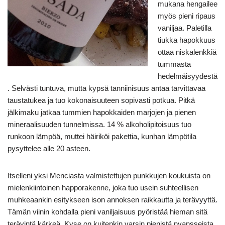
mukana hengailee
myös pieni ripaus
vaniljaa. Paletilla
tiukka hapokkuus
ottaa niskalenkkiä
tummasta
hedelmäisyydestä
. Selvästi tuntuva, mutta kypsä tanniinisuus antaa tarvittavaa
taustatukea ja tuo kokonaisuuteen sopivasti potkua. Pitkä
jälkimaku jatkaa tummien hapokkaiden marjojen ja pienen
mineraalisuuden tunnelmissa. 14 % alkoholipitoisuus tuo
runkoon lämpöä, muttei häiriköi pakettia, kunhan lämpötila
pysyttelee alle 20 asteen.
Itselleni yksi Menciasta valmistettujen punkkujen koukuista on
mielenkiintoinen happorakenne, joka tuo usein suhteellisen
muhkeaankin esitykseen ison annoksen raikkautta ja terävyyttä.
Tämän viinin kohdalla pieni vaniljaisuus pyöristää hieman sitä
terävintä kärkeä. Kyse on kuitenkin varsin pienistä nyansseista,