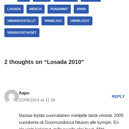
LOSADA
MENCIA
PUNAVIINIT
SPAIN
VIINIARVOSTELUT
VIINIBLOGI
VIINIBLOGIT
VIINISUOSITUKSET
2 thoughts on “Losada 2010”
Aapo
REPLY
22/08/2014 at 11:38
Nastaa löytää suomalainen mielipide tästä viinistä. 2009
vuosikerta oli Gourmondossa hitusen alle kympin. En