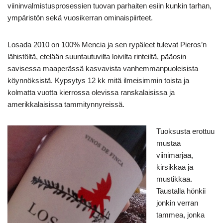
viininvalmistusprosessien tuovan parhaiten esiin kunkin tarhan,
ympäristön sekä vuosikerran ominaispiirteet.
Losada 2010 on 100% Mencia ja sen rypäleet tulevat Pieros’n
lähistöltä, etelään suuntautuvilta loivilta rinteiltä, pääosin
savisessa maaperässä kasvavista vanhemmanpuoleisista
köynnöksistä. Kypsytys 12 kk mitä ilmeisimmin toista ja
kolmatta vuotta kierrossa olevissa ranskalaisissa ja
amerikkalaisissa tammitynnyreissä.
Tuoksusta erottuu
mustaa
viinimarjaa,
kirsikkaa ja
mustikkaa.
Taustalla hönkii
jonkin verran
tammea, jonka