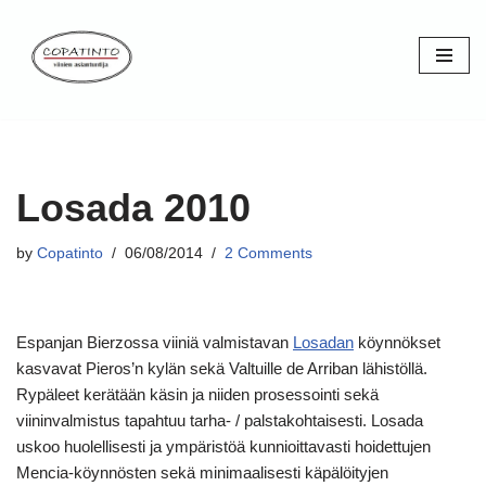
Skip
to
content
Losada 2010
by
Copatinto
06/08/2014
2 Comments
Espanjan Bierzossa viiniä valmistavan
Losadan
köynnökset
kasvavat Pieros’n kylän sekä Valtuille de Arriban lähistöllä.
Rypäleet kerätään käsin ja niiden prosessointi sekä
viininvalmistus tapahtuu tarha- / palstakohtaisesti. Losada
uskoo huolellisesti ja ympäristöä kunnioittavasti hoidettujen
Mencia-köynnösten sekä minimaalisesti käpälöityjen