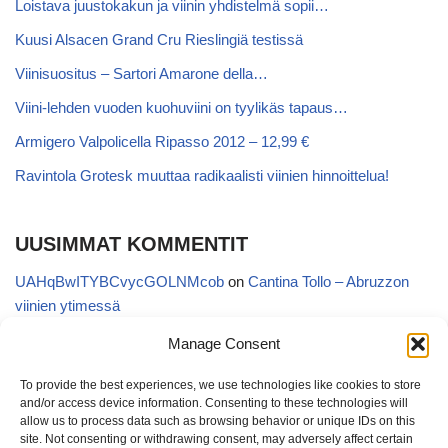
Loistava juustokakun ja viinin yhdistelmä sopii…
Kuusi Alsacen Grand Cru Rieslingiä testissä
Viinisuositus – Sartori Amarone della…
Viini-lehden vuoden kuohuviini on tyylikäs tapaus…
Armigero Valpolicella Ripasso 2012 – 12,99 €
Ravintola Grotesk muuttaa radikaalisti viinien hinnoittelua!
UUSIMMAT KOMMENTIT
UAHqBwITYBCvycGOLNMcob
on
Cantina Tollo – Abruzzon
viinien ytimessä
EgVGGttRTxKfbqUaWNglb
on
Cantina Tollo – Abruzzon viinien
Manage Consent
ytimessä
To provide the best experiences, we use technologies like cookies to store
Anonymous
on
Kyläviini Riojasta – Ortega Ezquerro Vino de
and/or access device information. Consenting to these technologies will
Tudelilla Crianza 2018 (Alko 14,88 €)
allow us to process data such as browsing behavior or unique IDs on this
site. Not consenting or withdrawing consent, may adversely affect certain