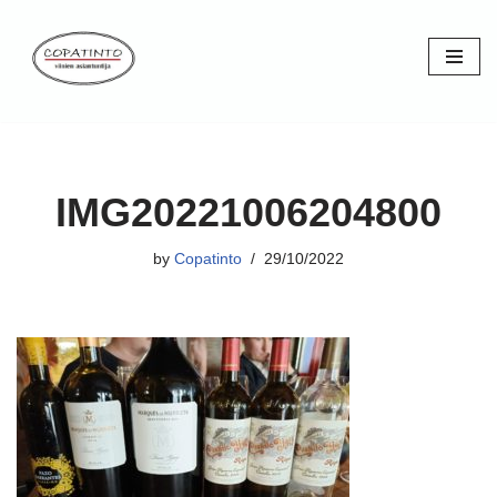
Skip
to
content
IMG20221006204800
by
Copatinto
29/10/2022