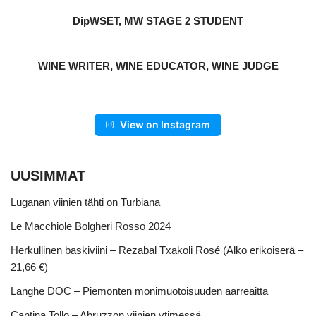
DipWSET, MW STAGE 2 STUDENT
WINE WRITER, WINE EDUCATOR, WINE JUDGE
View on Instagram
UUSIMMAT
Luganan viinien tähti on Turbiana
Le Macchiole Bolgheri Rosso 2024
Herkullinen baskiviini – Rezabal Txakoli Rosé (Alko erikoiserä –
21,66 €)
Langhe DOC – Piemonten monimuotoisuuden aarreaitta
Cantina Tollo – Abruzzon viinien ytimessä