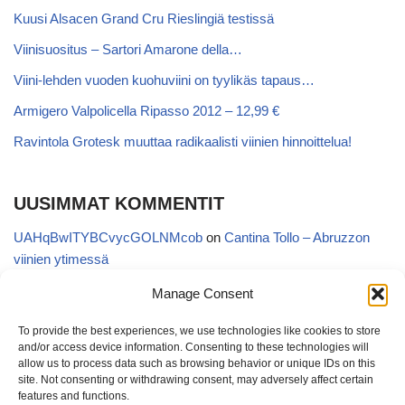
Kuusi Alsacen Grand Cru Rieslingiä testissä
Viinisuositus – Sartori Amarone della…
Viini-lehden vuoden kuohuviini on tyylikäs tapaus…
Armigero Valpolicella Ripasso 2012 – 12,99 €
Ravintola Grotesk muuttaa radikaalisti viinien hinnoittelua!
UUSIMMAT KOMMENTIT
UAHqBwITYBCvycGOLNMcob
on
Cantina Tollo – Abruzzon
viinien ytimessä
EgVGGttRTxKfbqUaWNglb
on
Cantina Tollo – Abruzzon viinien
Manage Consent
ytimessä
To provide the best experiences, we use technologies like cookies to store
Anonymous
on
Kyläviini Riojasta – Ortega Ezquerro Vino de
and/or access device information. Consenting to these technologies will
Tudelilla Crianza 2018 (Alko 14,88 €)
allow us to process data such as browsing behavior or unique IDs on this
site. Not consenting or withdrawing consent, may adversely affect certain
Copatinto
on
Kyläviini Riojasta – Ortega Ezquerro Vino de
features and functions.