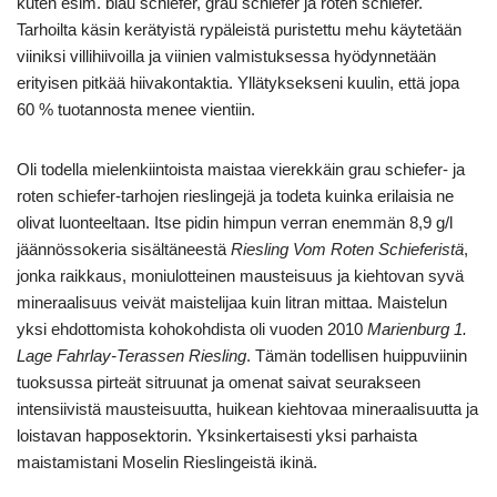
kuten esim. blau schiefer, grau schiefer ja roten schiefer.
Tarhoilta käsin kerätyistä rypäleistä puristettu mehu käytetään
viiniksi villihiivoilla ja viinien valmistuksessa hyödynnetään
erityisen pitkää hiivakontaktia. Yllätyksekseni kuulin, että jopa
60 % tuotannosta menee vientiin.
Oli todella mielenkiintoista maistaa vierekkäin grau schiefer- ja
roten schiefer-tarhojen rieslingejä ja todeta kuinka erilaisia ne
olivat luonteeltaan. Itse pidin himpun verran enemmän 8,9 g/l
jäännössokeria sisältäneestä
Riesling Vom Roten Schieferistä
,
jonka raikkaus, moniulotteinen mausteisuus ja kiehtovan syvä
mineraalisuus veivät maistelijaa kuin litran mittaa. Maistelun
yksi ehdottomista kohokohdista oli vuoden 2010
Marienburg 1.
Lage Fahrlay-Terassen Riesling
. Tämän todellisen huippuviinin
tuoksussa pirteät sitruunat ja omenat saivat seurakseen
intensiivistä mausteisuutta, huikean kiehtovaa mineraalisuutta ja
loistavan happosektorin. Yksinkertaisesti yksi parhaista
maistamistani Moselin Rieslingeistä ikinä.