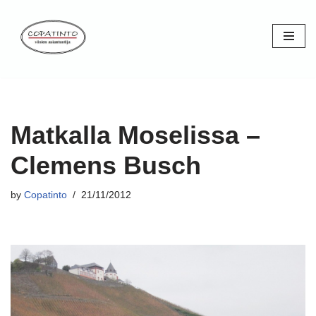
Skip
to
content
Matkalla Moselissa –
Clemens Busch
by
Copatinto
21/11/2012