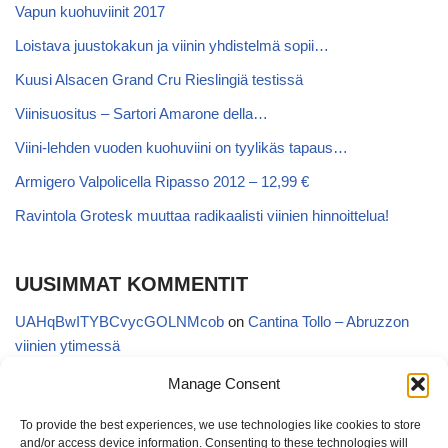
Vapun kuohuviinit 2017
Loistava juustokakun ja viinin yhdistelmä sopii…
Kuusi Alsacen Grand Cru Rieslingiä testissä
Viinisuositus – Sartori Amarone della…
Viini-lehden vuoden kuohuviini on tyylikäs tapaus…
Armigero Valpolicella Ripasso 2012 – 12,99 €
Ravintola Grotesk muuttaa radikaalisti viinien hinnoittelua!
UUSIMMAT KOMMENTIT
UAHqBwITYBCvycGOLNMcob
on
Cantina Tollo – Abruzzon
viinien ytimessä
EgVGGttRTxKfbqUaWNglb
on
Cantina Tollo – Abruzzon viinien
Manage Consent
ytimessä
To provide the best experiences, we use technologies like cookies to store
Anonymous
on
Kyläviini Riojasta – Ortega Ezquerro Vino de
and/or access device information. Consenting to these technologies will