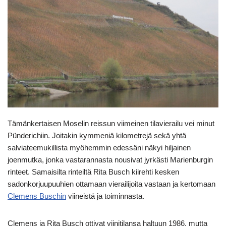
Tämänkertaisen Moselin reissun viimeinen tilavierailu vei minut
Pünderichiin. Joitakin kymmeniä kilometrejä sekä yhtä
salviateemukillista myöhemmin edessäni näkyi hiljainen
joenmutka, jonka vastarannasta nousivat jyrkästi Marienburgin
rinteet. Samaisilta rinteiltä Rita Busch kiirehti kesken
sadonkorjuupuuhien ottamaan vierailijoita vastaan ja kertomaan
Clemens Buschin
viineistä ja toiminnasta.
Clemens ja Rita Busch ottivat viinitilansa haltuun 1986, mutta