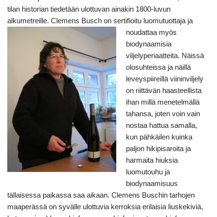
tilan historian tiedetään ulottuvan ainakin 1800-luvun
alkumetreille. Clemens Busch on sertifioitu luomutuottaja ja
noudattaa myös
biodynaamisia
viljelyperiaatteita. Näissä
olosuhteissa ja näillä
leveyspiireillä viininviljely
on riittävän haasteellista
ihan millä menetelmällä
tahansa, joten voin vain
nostaa hattua samalla,
kun pähkäilen kuinka
paljon hikipisaroita ja
harmaita hiuksia
luomutouhu ja
biodynaamisuus
tällaisessa paikassa saa aikaan. Clemens Buschin tarhojen
maaperässä on syvälle ulottuvia kerroksia erilaisia liuskekiviä,