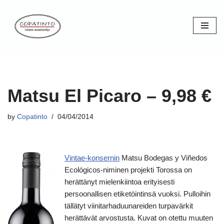
Skip
to
content
Matsu El Picaro – 9,98 €
by
Copatinto
04/04/2014
Vintae-konsernin
Matsu Bodegas y Viñedos
Ecológicos-niminen projekti Torossa on
herättänyt mielenkiintoa erityisesti
persoonallisen etiketöintinsä vuoksi. Pulloihin
tällätyt viinitarhaduunareiden turpavärkit
herättävät arvostusta. Kuvat on otettu muuten