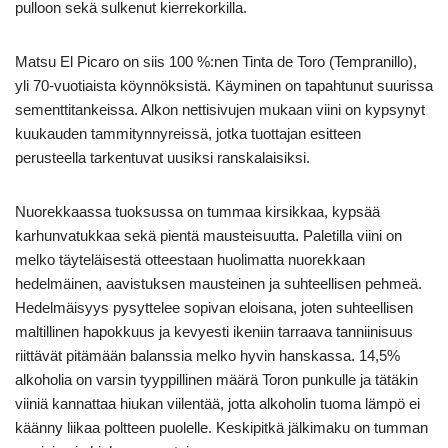
pulloon sekä sulkenut kierrekorkilla.
Matsu El Picaro on siis 100 %:nen Tinta de Toro (Tempranillo),
yli 70-vuotiaista köynnöksistä. Käyminen on tapahtunut suurissa
sementtitankeissa. Alkon nettisivujen mukaan viini on kypsynyt
kuukauden tammitynnyreissä, jotka tuottajan esitteen
perusteella tarkentuvat uusiksi ranskalaisiksi.
Nuorekkaassa tuoksussa on tummaa kirsikkaa, kypsää
karhunvatukkaa sekä pientä mausteisuutta. Paletilla viini on
melko täyteläisestä otteestaan huolimatta nuorekkaan
hedelmäinen, aavistuksen mausteinen ja suhteellisen pehmeä.
Hedelmäisyys pysyttelee sopivan eloisana, joten suhteellisen
maltillinen hapokkuus ja kevyesti ikeniin tarraava tanniinisuus
riittävät pitämään balanssia melko hyvin hanskassa. 14,5%
alkoholia on varsin tyyppillinen määrä Toron punkulle ja tätäkin
viiniä kannattaa hiukan viilentää, jotta alkoholin tuoma lämpö ei
käänny liikaa poltteen puolelle. Keskipitkä jälkimaku on tumman