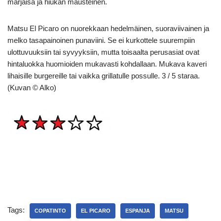
marjaisa ja hiukan mausteinen.
Matsu El Picaro on nuorekkaan hedelmäinen, suoraviivainen ja
melko tasapainoinen punaviini. Se ei kurkottele suurempiin
ulottuvuuksiin tai syvyyksiin, mutta toisaalta perusasiat ovat
hintaluokka huomioiden mukavasti kohdallaan. Mukava kaveri
lihaisille burgereille tai vaikka grillatulle possulle. 3 / 5 staraa.
(Kuvan © Alko)
Tags:
COPATINTO
EL PICARO
ESPANJA
MATSU