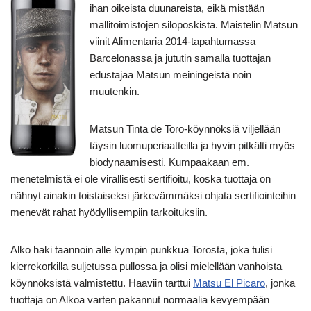
ihan oikeista duunareista, eikä mistään
mallitoimistojen siloposkista. Maistelin Matsun
viinit Alimentaria 2014-tapahtumassa
Barcelonassa ja jututin samalla tuottajan
edustajaa Matsun meiningeistä noin
muutenkin.
Matsun Tinta de Toro-köynnöksiä viljellään
täysin luomuperiaatteilla ja hyvin pitkälti myös
biodynaamisesti. Kumpaakaan em.
menetelmistä ei ole virallisesti sertifioitu, koska tuottaja on
nähnyt ainakin toistaiseksi järkevämmäksi ohjata sertifiointeihin
menevät rahat hyödyllisempiin tarkoituksiin.
Alko haki taannoin alle kympin punkkua Torosta, joka tulisi
kierrekorkilla suljetussa pullossa ja olisi mielellään vanhoista
köynnöksistä valmistettu. Haaviin tarttui
Matsu El Picaro
, jonka
tuottaja on Alkoa varten pakannut normaalia kevyempään