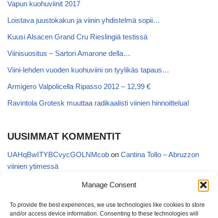
Vapun kuohuviinit 2017
Loistava juustokakun ja viinin yhdistelmä sopii…
Kuusi Alsacen Grand Cru Rieslingiä testissä
Viinisuositus – Sartori Amarone della…
Viini-lehden vuoden kuohuviini on tyylikäs tapaus…
Armigero Valpolicella Ripasso 2012 – 12,99 €
Ravintola Grotesk muuttaa radikaalisti viinien hinnoittelua!
UUSIMMAT KOMMENTIT
UAHqBwITYBCvycGOLNMcob
on
Cantina Tollo – Abruzzon
viinien ytimessä
EgVGGttRTxKfbqUaWNglb
on
Cantina Tollo – Abruzzon viinien
Manage Consent
ytimessä
To provide the best experiences, we use technologies like cookies to store
Anonymous
on
Kyläviini Riojasta – Ortega Ezquerro Vino de
and/or access device information. Consenting to these technologies will