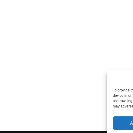
To provide t
device infor
as browsing 
may adversel
A