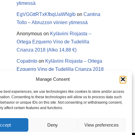
ytimessä
EgVGGttRTxKfbqUaWNglb
on
Cantina
Tollo – Abruzzon viinien ytimessä
Anonymous
on
Kyläviini Riojasta –
Ortega Ezquerro Vino de Tudelilla
Crianza 2018 (Alko 14,88 €)
Copatinto
on
Kyläviini Riojasta – Ortega
Ezquerro Vino de Tudelilla Crianza 2018
(Alko 14,88 €)
Manage Consent
Sanna van Herwaarden
on
Kyläviini
he best experiences, we use technologies like cookies to store and/or access
Riojasta – Ortega Ezquerro Vino de
mation. Consenting to these technologies will allow us to process data such
behavior or unique IDs on this site. Not consenting or withdrawing consent,
Tudelilla Crianza 2018 (Alko 14,88 €)
y affect certain features and functions.
ccept
Deny
View preferences