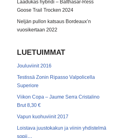
Laadukas hybridi – Balthasar-Ress
Goose Trail Trocken 2024
Neljän pullon katsaus Bordeaux’n
vuosikertaan 2022
LUETUIMMAT
Jouluviinit 2016
Testissä Zonin Ripasso Valpolicella
Superiore
Viikon Copa – Jaume Serra Cristalino
Brut 8,30 €
Vapun kuohuviinit 2017
Loistava juustokakun ja viinin yhdistelmä
sopii…