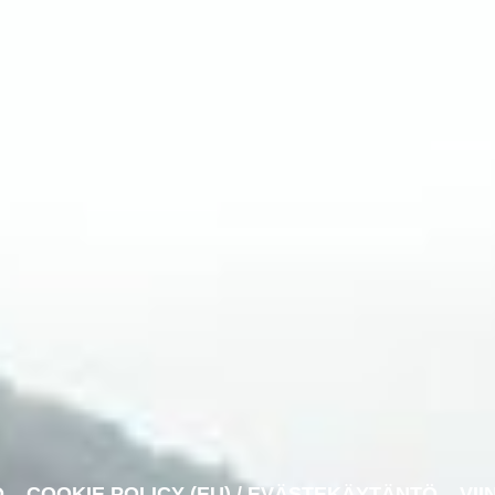
O
COOKIE POLICY (EU) / EVÄSTEKÄYTÄNTÖ
VII