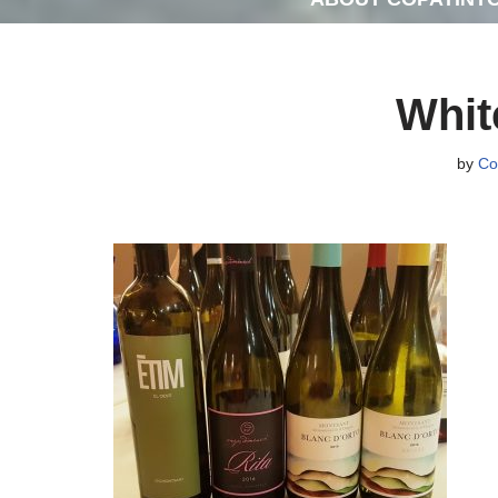
Whit
by
Co