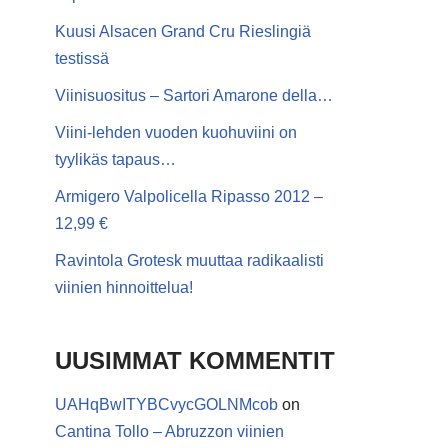
Kuusi Alsacen Grand Cru Rieslingiä
testissä
Viinisuositus – Sartori Amarone della…
Viini-lehden vuoden kuohuviini on
tyylikäs tapaus…
Armigero Valpolicella Ripasso 2012 –
12,99 €
Ravintola Grotesk muuttaa radikaalisti
viinien hinnoittelua!
UUSIMMAT KOMMENTIT
UAHqBwITYBCvycGOLNMcob
on
Cantina Tollo – Abruzzon viinien