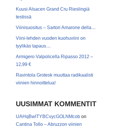
Kuusi Alsacen Grand Cru Rieslingiä
testissä
Viinisuositus – Sartori Amarone della…
Viini-lehden vuoden kuohuviini on
tyylikäs tapaus…
Armigero Valpolicella Ripasso 2012 –
12,99 €
Ravintola Grotesk muuttaa radikaalisti
viinien hinnoittelua!
UUSIMMAT KOMMENTIT
UAHqBwITYBCvycGOLNMcob
on
Cantina Tollo – Abruzzon viinien