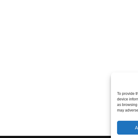
To provide t
device infor
as browsing 
may adversel
A