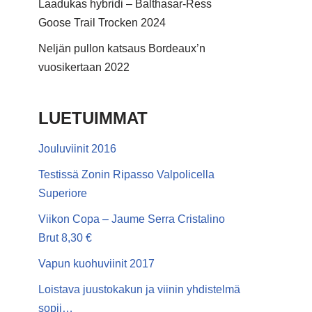
Laadukas hybridi – Balthasar-Ress
Goose Trail Trocken 2024
Neljän pullon katsaus Bordeaux’n
vuosikertaan 2022
LUETUIMMAT
Jouluviinit 2016
Testissä Zonin Ripasso Valpolicella
Superiore
Viikon Copa – Jaume Serra Cristalino
Brut 8,30 €
Vapun kuohuviinit 2017
Loistava juustokakun ja viinin yhdistelmä
sopii…