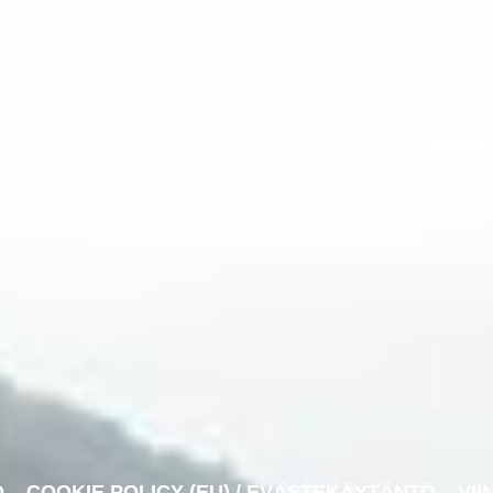
O
COOKIE POLICY (EU) / EVÄSTEKÄYTÄNTÖ
VII