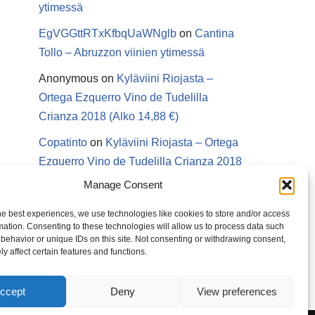
ytimessä
EgVGGttRTxKfbqUaWNglb
on
Cantina
Tollo – Abruzzon viinien ytimessä
Anonymous
on
Kyläviini Riojasta –
Ortega Ezquerro Vino de Tudelilla
Crianza 2018 (Alko 14,88 €)
Copatinto
on
Kyläviini Riojasta – Ortega
Ezquerro Vino de Tudelilla Crianza 2018
(Alko 14,88 €)
Manage Consent
Sanna van Herwaarden
on
Kyläviini
he best experiences, we use technologies like cookies to store and/or access
Riojasta – Ortega Ezquerro Vino de
mation. Consenting to these technologies will allow us to process data such
behavior or unique IDs on this site. Not consenting or withdrawing consent,
Tudelilla Crianza 2018 (Alko 14,88 €)
y affect certain features and functions.
ccept
Deny
View preferences