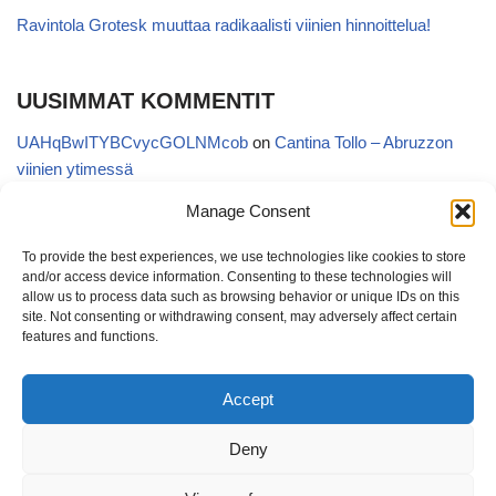
Ravintola Grotesk muuttaa radikaalisti viinien hinnoittelua!
UUSIMMAT KOMMENTIT
UAHqBwITYBCvycGOLNMcob
on
Cantina Tollo – Abruzzon
viinien ytimessä
EgVGGttRTxKfbqUaWNglb
on
Cantina Tollo – Abruzzon viinien
Manage Consent
ytimessä
To provide the best experiences, we use technologies like cookies to store
Anonymous
on
Kyläviini Riojasta – Ortega Ezquerro Vino de
and/or access device information. Consenting to these technologies will
Tudelilla Crianza 2018 (Alko 14,88 €)
allow us to process data such as browsing behavior or unique IDs on this
site. Not consenting or withdrawing consent, may adversely affect certain
Copatinto
on
Kyläviini Riojasta – Ortega Ezquerro Vino de
features and functions.
Tudelilla Crianza 2018 (Alko 14,88 €)
Accept
Sanna van Herwaarden
on
Kyläviini Riojasta – Ortega Ezquerro
Vino de Tudelilla Crianza 2018 (Alko 14,88 €)
Deny