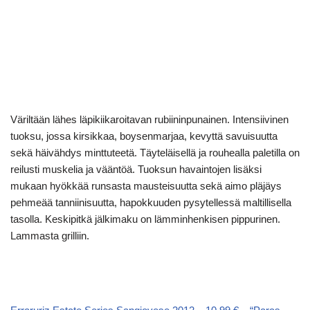
Väriltään lähes läpikiikaroitavan rubiininpunainen. Intensiivinen
tuoksu, jossa kirsikkaa, boysenmarjaa, kevyttä savuisuutta
sekä häivähdys minttuteetä. Täyteläisellä ja rouhealla paletilla on
reilusti muskelia ja vääntöä. Tuoksun havaintojen lisäksi
mukaan hyökkää runsasta mausteisuutta sekä aimo pläjäys
pehmeää tanniinisuutta, hapokkuuden pysytellessä maltillisella
tasolla. Keskipitkä jälkimaku on lämminhenkisen pippurinen.
Lammasta grilliin.