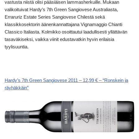
vastusta niistä olisi pääsiäisen lammasherkuille. Mukaan
valikoituivat Hardy’s 7th Green Sangiovese Australiasta,
Erraruriz Estate Series Sangiovese Chilestä sekä
klassikkosektorin äänenkannattajana Vignamaggio Chianti
Classico Italiasta. Kolmikko osoittautui laadullisesti yllättävän
tasaväkiseksi, vaikka viinit edustavatkin hyvin erilaisia
tyylisuuntia.
Hardy’s 7th Green Sangiovese 2011 – 12,99 € – “Ronskein ja
räyhäkkäin”