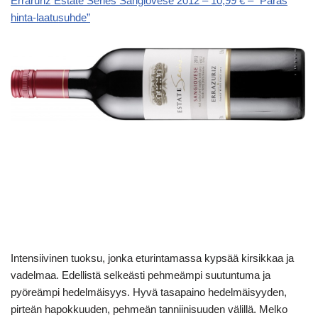
Erraruriz Estate Series Sangiovese 2012 – 10,99 € – “Paras
hinta-laatusuhde”
Intensiivinen tuoksu, jonka eturintamassa kypsää kirsikkaa ja
vadelmaa. Edellistä selkeästi pehmeämpi suutuntuma ja
pyöreämpi hedelmäisyys. Hyvä tasapaino hedelmäisyyden,
pirteän hapokkuuden, pehmeän tanniinisuuden välillä. Melko