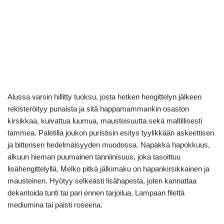
Alussa varsin hillitty tuoksu, josta hetken hengittelyn jälkeen
rekisteröityy punaista ja sitä happamammankin osaston
kirsikkaa, kuivattua luumua, mausteisuutta sekä maltillisesti
tammea. Paletilla joukon puristisin esitys tyylikkään askeettisen
ja bitterisen hedelmäisyyden muodossa. Napakka hapokkuus,
alkuun hieman puumainen tanniinisuus, joka tasoittuu
lisähengittelyllä. Melko pitkä jälkimaku on hapankirsikkainen ja
mausteinen. Hyötyy selkeästi lisähapesta, joten kannattaa
dekantoida tunti tai pari ennen tarjoilua. Lampaan filettä
mediumina tai paisti roseena.