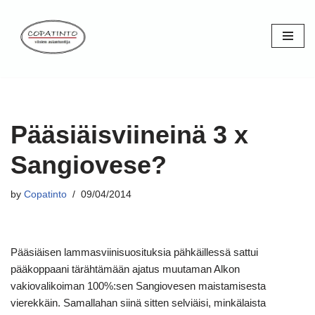
Skip
to
content
Pääsiäisviineinä 3 x
Sangiovese?
by
Copatinto
09/04/2014
Pääsiäisen lammasviinisuosituksia pähkäillessä sattui
pääkoppaani tärähtämään ajatus muutaman Alkon
vakiovalikoiman 100%:sen Sangiovesen maistamisesta
vierekkäin. Samallahan siinä sitten selviäisi, minkälaista