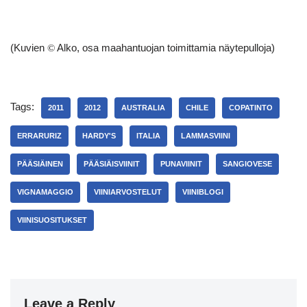
(Kuvien
Alko, osa maahantuojan toimittamia näytepulloja)
©
Tags:
2011
2012
AUSTRALIA
CHILE
COPATINTO
ERRARURIZ
HARDY'S
ITALIA
LAMMASVIINI
PÄÄSIÄINEN
PÄÄSIÄISVIINIT
PUNAVIINIT
SANGIOVESE
VIGNAMAGGIO
VIINIARVOSTELUT
VIINIBLOGI
VIINISUOSITUKSET
Leave a Reply