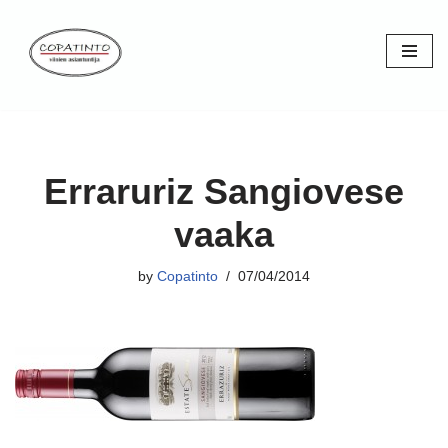
Skip
to
content
Erraruriz Sangiovese
vaaka
by
Copatinto
07/04/2014