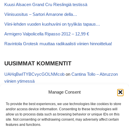
Kuusi Alsacen Grand Cru Rieslingiä testissä
Viinisuositus – Sartori Amarone della…
Viini-lehden vuoden kuohuviini on tyylikäs tapaus…
Armigero Valpolicella Ripasso 2012 – 12,99 €
Ravintola Grotesk muuttaa radikaalisti viinien hinnoittelua!
UUSIMMAT KOMMENTIT
UAHqBwITYBCvycGOLNMcob
on
Cantina Tollo – Abruzzon
viinien ytimessä
EgVGGttRTxKfbqUaWNglb
on
Cantina Tollo – Abruzzon viinien
Manage Consent
ytimessä
To provide the best experiences, we use technologies like cookies to store
Anonymous
on
Kyläviini Riojasta – Ortega Ezquerro Vino de
and/or access device information. Consenting to these technologies will
Tudelilla Crianza 2018 (Alko 14,88 €)
allow us to process data such as browsing behavior or unique IDs on this
site. Not consenting or withdrawing consent, may adversely affect certain
Copatinto
on
Kyläviini Riojasta – Ortega Ezquerro Vino de
features and functions.