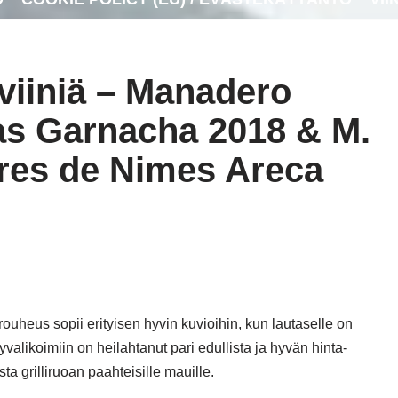
liviiniä – Manadero
as Garnacha 2018 & M.
res de Nimes Areca
uheus sopii erityisen hyvin kuvioihin, kun lautaselle on
lyvalikoimiin on heilahtanut pari edullista ja hyvän hinta-
ta grilliruoan paahteisille mauille.