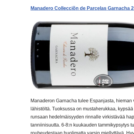
Manadero Collecciõn de Parcelas Garnacha 20
Manaderon Garnacha tulee Espanjasta, hieman 
lähistöltä. Tuoksussa on mustaherukkaa, kypsää ki
runsaan hedelmäisyyden rinnalle virkistävää hap
tanniinisuutta. 6-8:n kuukauden tammikypsytys tuo
rouheudestaan huolimatta varsin miellyttävä. Hyvä 