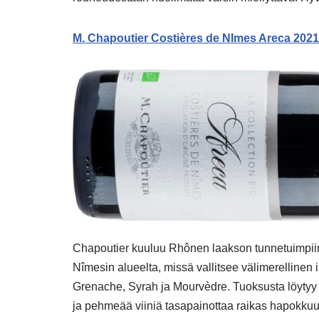
M. Chapoutier Costières de NImes Areca 2021 
Chapoutier kuuluu Rhônen laakson tunnetuimpiin t
Nîmesin alueelta, missä vallitsee välimerellinen 
Grenache, Syrah ja Mourvèdre. Tuoksusta löytyy 
ja pehmeää viiniä tasapainottaa raikas hapokkuus