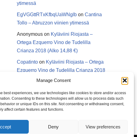
ytimessä
EgVGGttRTxKfbqUaWNglb
on
Cantina
Tollo – Abruzzon viinien ytimessä
Anonymous
on
Kyläviini Riojasta –
Ortega Ezquerro Vino de Tudelilla
Crianza 2018 (Alko 14,88 €)
Copatinto
on
Kyläviini Riojasta – Ortega
Ezquerro Vino de Tudelilla Crianza 2018
(Alko 14,88 €)
Manage Consent
Sanna van Herwaarden
on
Kyläviini
he best experiences, we use technologies like cookies to store and/or access
Riojasta – Ortega Ezquerro Vino de
mation. Consenting to these technologies will allow us to process data such
behavior or unique IDs on this site. Not consenting or withdrawing consent,
Tudelilla Crianza 2018 (Alko 14,88 €)
y affect certain features and functions.
ccept
Deny
View preferences