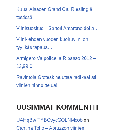
Kuusi Alsacen Grand Cru Rieslingiä
testissä
Viinisuositus – Sartori Amarone della…
Viini-lehden vuoden kuohuviini on
tyylikäs tapaus…
Armigero Valpolicella Ripasso 2012 –
12,99 €
Ravintola Grotesk muuttaa radikaalisti
viinien hinnoittelua!
UUSIMMAT KOMMENTIT
UAHqBwITYBCvycGOLNMcob
on
Cantina Tollo – Abruzzon viinien