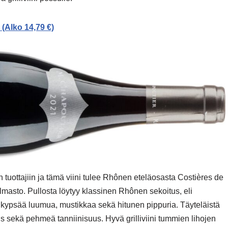
(Alko 14,79 €)
uottajiin ja tämä viini tulee Rhônen eteläosasta Costières de
ilmasto. Pullosta löytyy klassinen Rhônen sekoitus, eli
kypsää luumua, mustikkaa sekä hitunen pippuria. Täyteläistä
 sekä pehmeä tanniinisuus. Hyvä grilliviini tummien lihojen