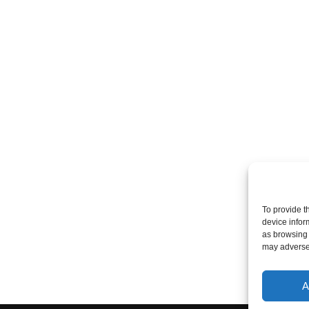
To provide t
device infor
as browsing 
may adversel
A