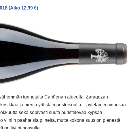
18 (Alko 12,99 €)
vähemmän tunnetulta Cariñenan alueelta, Zaragozan
rsikkaa ja pientä yrttistä mausteisuutta. Täyteläinen viini saa
okkuutta sekä sopivasti suuta puristelevaa kypsää
 viiniin paahteisia piirteitä, mutta kokonaisuus on pienestä
grilliviini possulle.