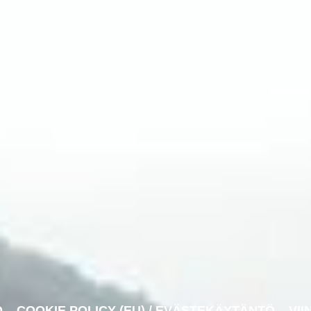
O
COOKIE POLICY (EU) / EVÄSTEKÄYTÄNTÖ
VII