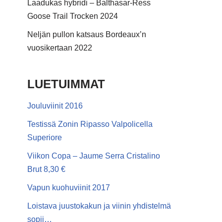
Laadukas hybridi – Balthasar-Ress
Goose Trail Trocken 2024
Neljän pullon katsaus Bordeaux’n
vuosikertaan 2022
LUETUIMMAT
Jouluviinit 2016
Testissä Zonin Ripasso Valpolicella
Superiore
Viikon Copa – Jaume Serra Cristalino
Brut 8,30 €
Vapun kuohuviinit 2017
Loistava juustokakun ja viinin yhdistelmä
sopii…