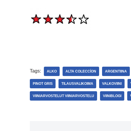
Tags:
ALKO
ALTA COLECCÍON
ARGENTIINA
PINOT GRIS
TILAUSVALIKOIMA
VALKOVIINI
VIINIARVOSTELUT VIINIARVOSTELU
VIINIBLOGI