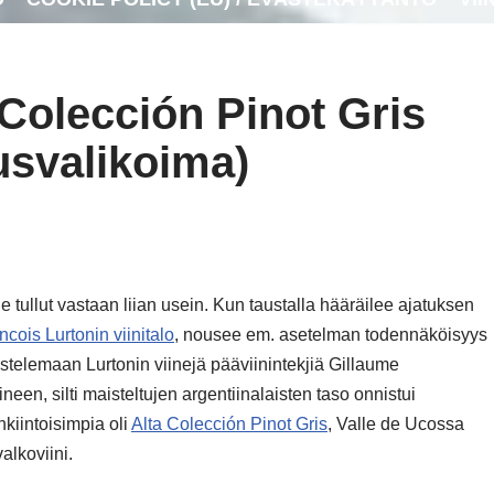
 Colección Pinot Gris
ausvalikoima)
le tullut vastaan liian usein. Kun taustalla hääräilee ajatuksen
ncois Lurtonin viinitalo
, nousee em. asetelman todennäköisyys
istelemaan Lurtonin viinejä pääviinintekjiä Gillaume
neen, silti maisteltujen argentiinalaisten taso onnistui
nkiintoisimpia oli
Alta Colección Pinot Gris
, Valle de Ucossa
alkoviini.