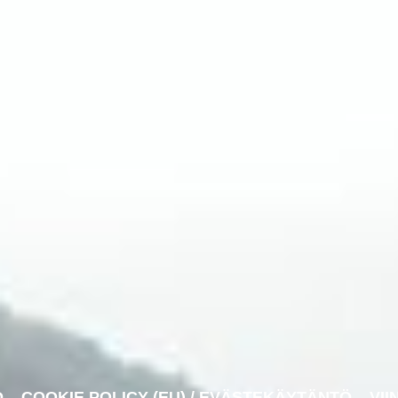
O
COOKIE POLICY (EU) / EVÄSTEKÄYTÄNTÖ
VII