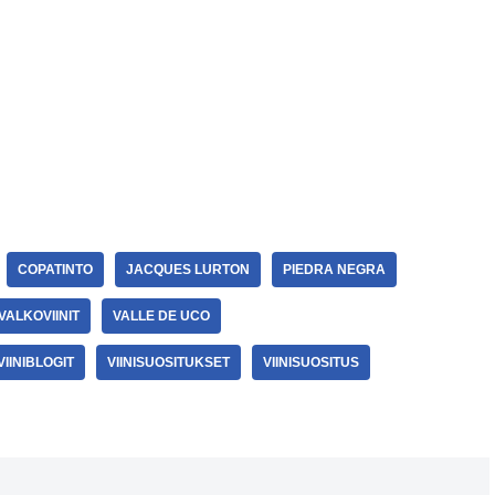
COPATINTO
JACQUES LURTON
PIEDRA NEGRA
VALKOVIINIT
VALLE DE UCO
VIINIBLOGIT
VIINISUOSITUKSET
VIINISUOSITUS