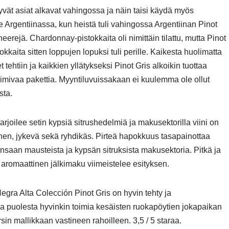
vät asiat alkavat vahingossa ja näin taisi käydä myös
le Argentiinassa, kun heistä tuli vahingossa Argentiinan Pinot
neerejä. Chardonnay-pistokkaita oli nimittäin tilattu, mutta Pinot
tokkaita sitten loppujen lopuksi tuli perille. Kaikesta huolimatta
t tehtiin ja kaikkien yllätykseksi Pinot Gris alkoikin tuottaa
oimivaa pakettia. Myyntiluvuissakaan ei kuulemma ole ollut
sta.
arjoilee setin kypsiä sitrushedelmiä ja makusektorilla viini on
en, jykevä sekä ryhdikäs. Pirteä hapokkuus tasapainottaa
runsaan mausteista ja kypsän sitruksista makusektoria. Pitkä ja
aromaattinen jälkimaku viimeistelee esityksen.
egra Alta Colección Pinot Gris on hyvin tehty ja
nsa puolesta hyvinkin toimia kesäisten ruokapöytien jokapaikan
sin mallikkaan vastineen rahoilleen. 3,5 / 5 staraa.