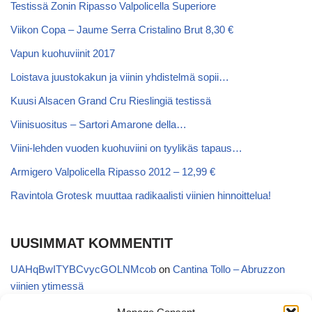
Testissä Zonin Ripasso Valpolicella Superiore
Viikon Copa – Jaume Serra Cristalino Brut 8,30 €
Vapun kuohuviinit 2017
Loistava juustokakun ja viinin yhdistelmä sopii…
Kuusi Alsacen Grand Cru Rieslingiä testissä
Viinisuositus – Sartori Amarone della…
Viini-lehden vuoden kuohuviini on tyylikäs tapaus…
Armigero Valpolicella Ripasso 2012 – 12,99 €
Ravintola Grotesk muuttaa radikaalisti viinien hinnoittelua!
UUSIMMAT KOMMENTIT
UAHqBwITYBCvycGOLNMcob
on
Cantina Tollo – Abruzzon
viinien ytimessä
EgVGGttRTxKfbqUaWNglb
on
Cantina Tollo – Abruzzon viinien