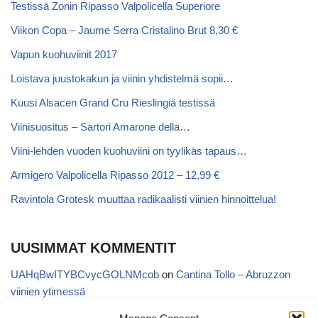
Testissä Zonin Ripasso Valpolicella Superiore
Viikon Copa – Jaume Serra Cristalino Brut 8,30 €
Vapun kuohuviinit 2017
Loistava juustokakun ja viinin yhdistelmä sopii…
Kuusi Alsacen Grand Cru Rieslingiä testissä
Viinisuositus – Sartori Amarone della…
Viini-lehden vuoden kuohuviini on tyylikäs tapaus…
Armigero Valpolicella Ripasso 2012 – 12,99 €
Ravintola Grotesk muuttaa radikaalisti viinien hinnoittelua!
UUSIMMAT KOMMENTIT
UAHqBwITYBCvycGOLNMcob
on
Cantina Tollo – Abruzzon
viinien ytimessä
EgVGGttRTxKfbqUaWNglb
on
Cantina Tollo – Abruzzon viinien