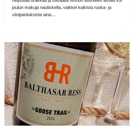
helpottaa urakkaa ja toisaalta rennon asenteen avulla voi
joulun makuja nautiskella, vaikkei kaikista ruoka- ja
viiniparituksista aina…