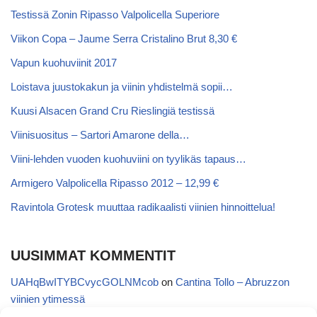
Testissä Zonin Ripasso Valpolicella Superiore
Viikon Copa – Jaume Serra Cristalino Brut 8,30 €
Vapun kuohuviinit 2017
Loistava juustokakun ja viinin yhdistelmä sopii…
Kuusi Alsacen Grand Cru Rieslingiä testissä
Viinisuositus – Sartori Amarone della…
Viini-lehden vuoden kuohuviini on tyylikäs tapaus…
Armigero Valpolicella Ripasso 2012 – 12,99 €
Ravintola Grotesk muuttaa radikaalisti viinien hinnoittelua!
UUSIMMAT KOMMENTIT
UAHqBwITYBCvycGOLNMcob
on
Cantina Tollo – Abruzzon
viinien ytimessä