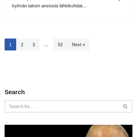
kylmän talven ansiosta lähtökohdat…
1
2
3
…
52
Next »
Search