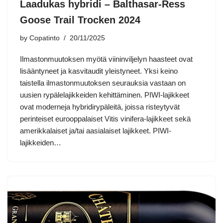
Laadukas hybridi – Balthasar-Ress
Goose Trail Trocken 2024
by
Copatinto
20/11/2025
Ilmastonmuutoksen myötä viininviljelyn haasteet ovat
lisääntyneet ja kasvitaudit yleistyneet. Yksi keino
taistella ilmastonmuutoksen seurauksia vastaan on
uusien rypälelajikkeiden kehittäminen. PIWI-lajikkeet
ovat moderneja hybridirypäleitä, joissa risteytyvät
perinteiset eurooppalaiset Vitis vinifera-lajikkeet sekä
amerikkalaiset ja/tai aasialaiset lajikkeet. PIWI-
lajikkeiden…