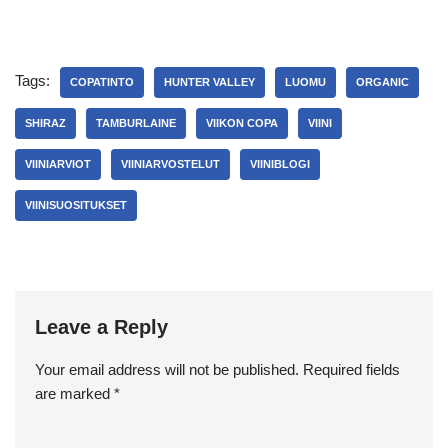
Tags:
COPATINTO
HUNTER VALLEY
LUOMU
ORGANIC
SHIRAZ
TAMBURLAINE
VIIKON COPA
VIINI
VIINIARVIOT
VIINIARVOSTELUT
VIINIBLOGI
VIINISUOSITUKSET
Leave a Reply
Your email address will not be published.
Required fields
are marked
*