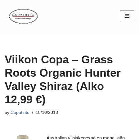
Skip
to
content
Viikon Copa – Grass
Roots Organic Hunter
Valley Shiraz (Alko
12,99 €)
by
Copatinto
18/10/2018
Australian viiniskenessä on meneillään