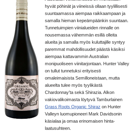
hyvät pöhinät ja viineissä ollaan tyylillisesti
suuntaamassa aiempaa raikkaampaan ja
samalla hieman kepeämpäänkin suuntaan.
Tunnetuimpien viinialueiden rinnalle on
nousemassa vähemmän esillä olleita
alueita ja samalla myös kuluttajille syntyy
paremmat mahdollisuudet päästä käsiksi
aiempaa kattavammin Australian
monipuoliseen viinitarjontaan. Hunter Valley
on tullut tunnetuksi erityisesti
omaleimaisista Semilloneistaan, mutta
alueelta tulee myös tyylikästä
Chardonnay’ta sekä Shirazia. Alkon
vakiovalikoimasta löytyvä Tamburlainen
Grass Roots Organic Shiraz
on Hunter
Valleyn luomupioneeri Mark Davidsonin
käsialaa ja omaa erinomaisen hinta-
laatusuhteen.