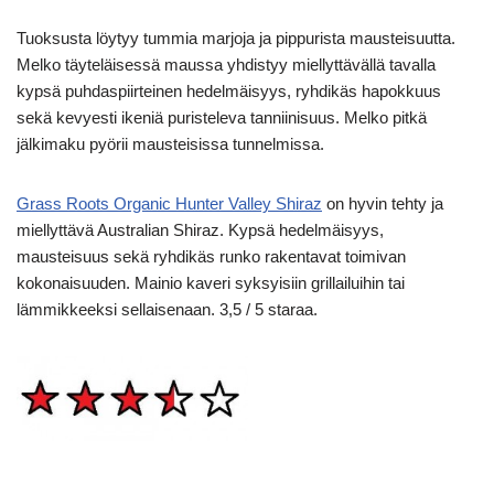
Tuoksusta löytyy tummia marjoja ja pippurista mausteisuutta.
Melko täyteläisessä maussa yhdistyy miellyttävällä tavalla
kypsä puhdaspiirteinen hedelmäisyys, ryhdikäs hapokkuus
sekä kevyesti ikeniä puristeleva tanniinisuus. Melko pitkä
jälkimaku pyörii mausteisissa tunnelmissa.
Grass Roots Organic Hunter Valley Shiraz
on hyvin tehty ja
miellyttävä Australian Shiraz. Kypsä hedelmäisyys,
mausteisuus sekä ryhdikäs runko rakentavat toimivan
kokonaisuuden. Mainio kaveri syksyisiin grillailuihin tai
lämmikkeeksi sellaisenaan. 3,5 / 5 staraa.